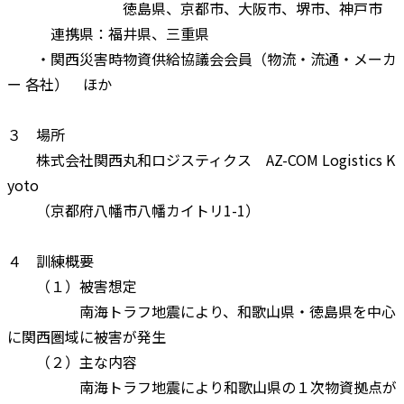
徳島県、京都市、大阪市、堺市、神戸市
連携県：福井県、三重県
・関西災害時物資供給協議会会員（物流・流通・メーカ
ー 各社） ほか
３ 場所
株式会社関西丸和ロジスティクス AZ-COM Logistics K
yoto
（京都府八幡市八幡カイトリ1-1）
４ 訓練概要
（１）被害想定
南海トラフ地震により、和歌山県・徳島県を中心
に関西圏域に被害が発生
（２）主な内容
南海トラフ地震により和歌山県の１次物資拠点が