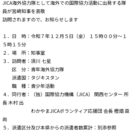
JICA海外協力隊として海外での国際協力活動に出発する隊
員が宮﨑知事を表敬
訪問されますので、お知らせします
１．日 時：令和７年１２月５日（金） １５時００分～１
５時１５分
２．場 所：知事室
３．訪問者：須川 七星
区 分：青年海外協力隊
派遣国：タジキスタン
職 種：青少年活動
４．同行者：（独）国際協力機構（JICA） 関西センター 所
長 木村 出
わかやまJICAボランティア応援団 会長 樫畑 直
尚
５．派遣区分及び本県からの派遣者数累計：別添参照