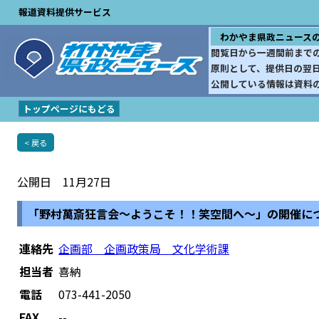
報道資料提供サービス
わかやま県政ニュース
閲覧日から一週間前まで
原則として、提供日の翌
公開している情報は資料
トップページにもどる
< 戻る
公開日 11月27日
「野村萬斎狂言会～ようこそ！！笑空間へ～」の開催に
連絡先
企画部 企画政策局 文化学術課
担当者
喜納
電話
073-441-2050
FAX
--