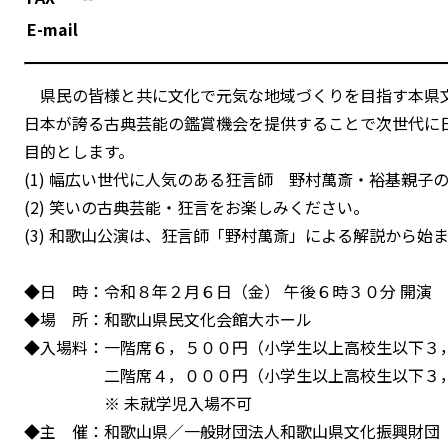
E-mail
県民の皆様と共に文化で元気な地域づくりを目指す本県
日本が誇る古典芸能の鑑賞機会を提供することで次世代に
目的とします。
(1) 幅広い世代に人気のある狂言師 野村萬斎・裕基親子
(2) 笑いの古典芸能・狂言をお楽しみください。
(3) 和歌山公演は、狂言師「野村萬斎」による解説から始
◆日 時：令和８年２月６日（金） 午後６時３０分 開演
◆場 所：和歌山県民文化会館大ホール
◆入場料：一階席６，５００円（小学生以上高校生以下３
二階席４，０００円（小学生以上高校生以下３，
※ 未就学児入場不可
◆主 催：和歌山県／一般財団法人和歌山県文化振興財団