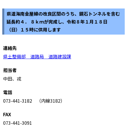
県道海南金屋線の改良区間のうち、鏡石トンネルを含む
延長約４． ８ｋｍが完成し、令和８年１月１８日
（日）１５時に供用します
連絡先
県土整備部 道路局 道路建設課
担当者
中田、戎
電話
073-441-3182 （内線3182）
FAX
073-441-3091