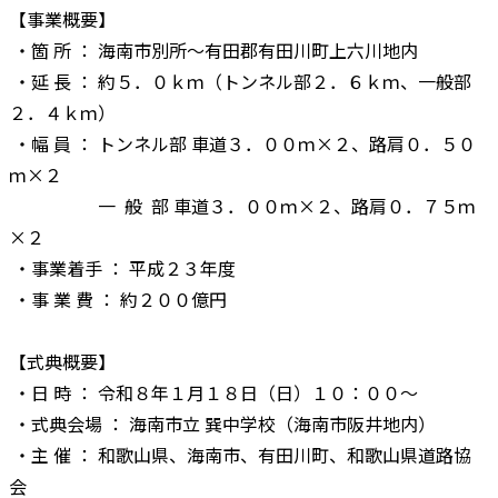
【事業概要】
・箇 所 ： 海南市別所～有田郡有田川町上六川地内
・延 長 ： 約５．０ｋｍ（トンネル部２．６ｋｍ、一般部
２．４ｋｍ）
・幅 員 ： トンネル部 車道３．００ｍ×２、路肩０．５０
ｍ×２
一 般 部 車道３．００ｍ×２、路肩０．７５ｍ
×２
・事業着手 ： 平成２３年度
・事 業 費 ： 約２００億円
【式典概要】
・日 時 ： 令和８年１月１８日（日）１０：００～
・式典会場 ： 海南市立 巽中学校（海南市阪井地内）
・主 催 ： 和歌山県、海南市、有田川町、和歌山県道路協
会