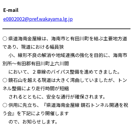
E-mail
e0802002@pref.wakayama.lg.jp
○ 県道海南金屋線は、海南市と有田川町を結ぶ主要地方道
であり、現道における幅員狭
小、線形不良の解消や地域連携の強化を目的に、海南市
別所～有田郡有田川町上六川間
において、２車線のバイパス整備を進めてきました。
○ 鏡石山を越える現道は大きく湾曲していましたが、トン
ネル整備により走行時間が短縮
されるとともに、安全な通行が確保されます。
○ 供用に先立ち、『県道海南金屋線 鏡石トンネル開通を祝
う会』を下記により開催します
ので、お知らせします。