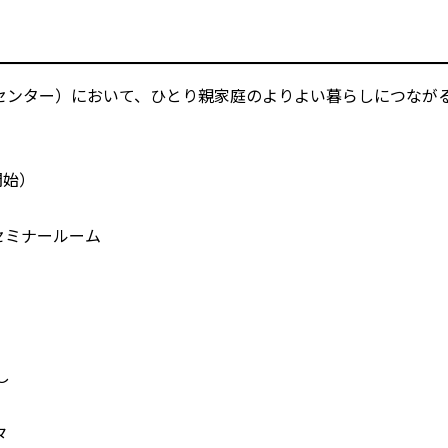
センター）において、ひとり親家庭のよりよい暮らしにつなが
開始）
階セミナールーム
し
々