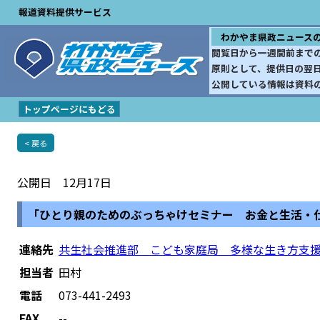
報道資料提供サービス
わかやま県政ニュース
閲覧日から一週間前まで
原則として、提供日の翌
公開している情報は資料
トップページにもどる
< 戻る
公開日 12月17日
「ひとり親のためのぶっちゃけセミナー お金と生活・
連絡先
共生社会推進部 こども家庭局 多様な生き方支
担当者
田村
電話
073-441-2493
FAX
--