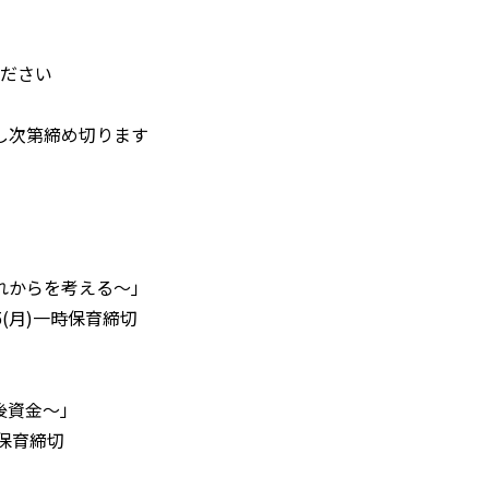
ください
し次第締め切ります
れからを考える～」
5(月)一時保育締切
後資金～」
時保育締切