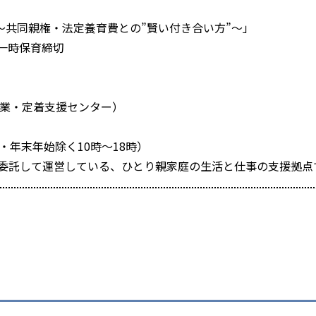
共同親権・法定養育費との”賢い付き合い方”～」
)一時保育締切
就業・定着支援センター）
末年始除く10時～18時）
運営している、ひとり親家庭の生活と仕事の支援拠点