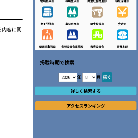
地域振興部
環境生活部
共生社会推進部
福祉保健部
商工労働部
農林水産部
県土整備部
会計局
る内容に関
県議会事務局
各種委員会事務局
教育委員会
警察本部
掲載時期で検索
年
月
詳しく検索する
アクセスランキング