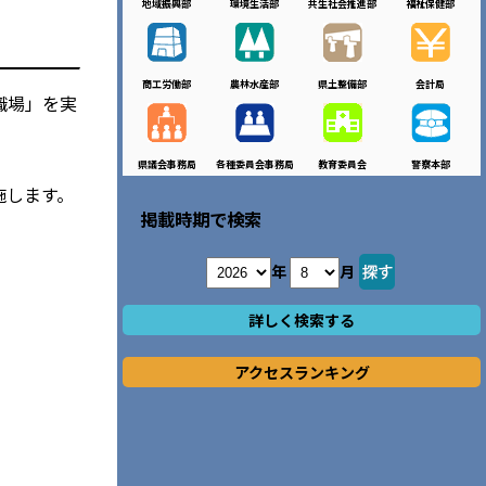
地域振興部
環境生活部
共生社会推進部
福祉保健部
商工労働部
農林水産部
県土整備部
会計局
職場」を実
県議会事務局
各種委員会事務局
教育委員会
警察本部
施します。
掲載時期で検索
年
月
詳しく検索する
アクセスランキング