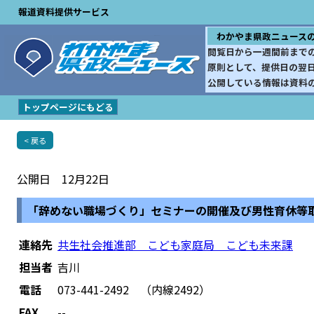
報道資料提供サービス
わかやま県政ニュース
閲覧日から一週間前まで
原則として、提供日の翌
公開している情報は資料
トップページにもどる
< 戻る
公開日 12月22日
「辞めない職場づくり」セミナーの開催及び男性育休等
連絡先
共生社会推進部 こども家庭局 こども未来課
担当者
吉川
電話
073-441-2492 （内線2492）
FAX
--