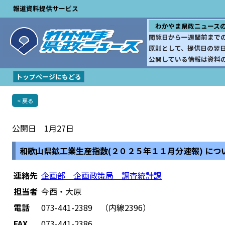
報道資料提供サービス
わかやま県政ニュース
閲覧日から一週間前まで
原則として、提供日の翌
公開している情報は資料
トップページにもどる
< 戻る
公開日 1月27日
和歌山県鉱工業生産指数(２０２５年１１月分速報) につ
連絡先
企画部 企画政策局 調査統計課
担当者
今西・大原
電話
073-441-2389 （内線2396）
FAX
073-441-2386