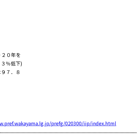
０２０年を
３％低下)
は９７．８
w.pref.wakayama.lg.jp/prefg/020300/iip/index.html