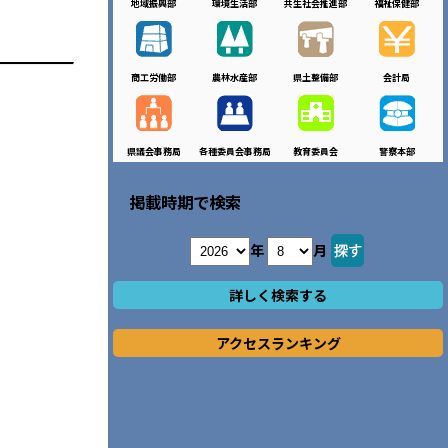
地域振興部
環境生活部
共生社会推進部
福祉保健部
商工労働部
農林水産部
県土整備部
会計局
県議会事務局
各種委員会事務局
教育委員会
警察本部
掲載時期で検索
年
月
詳しく検索する
アクセスランキング