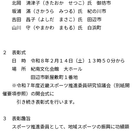
北岡 清津子（きたおか せつこ）氏 御坊市
坂浦 滿（さかうら みつる）氏 紀の川市
吉田 昌子（よしだ まさこ）氏 田辺市
山川 守（やまかわ まもる）氏 白浜町
２ 表彰式
日 時 令和８年２月１４日（土）１３時５０分から
場 所 紀南文化会館 大ホール
田辺市新屋敷町１番地
※令和７年度近畿スポーツ推進委員研究協議会（別紙開
催要項参照）の開会式に
引き続き表彰式を行います。
３ 表彰趣旨
スポーツ推進委員として、地域スポーツの振興に功績顕