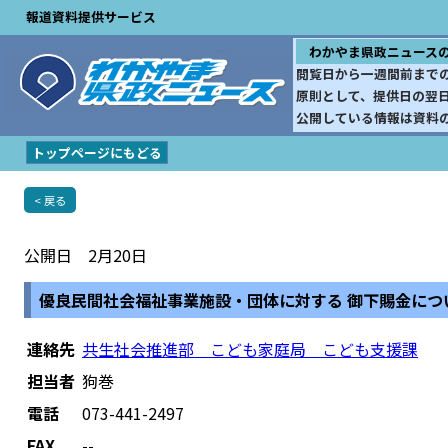
報道資料提供サービス
わかやま県政ニュース
閲覧日から一週間前まで
原則として、提供日の翌
公開している情報は資料
トップページにもどる
< 戻る
公開日 2月20日
優良民間社会福祉事業施設・団体に対する 御下賜金につ
連絡先
共生社会推進部 こども家庭局 こども支援課
担当者
狗巻
電話
073-441-2497
FAX
--