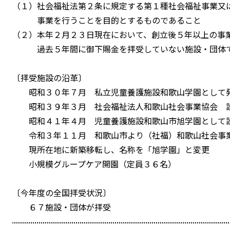
（１）社会福祉法第２条に規定する第１種社会福祉事業又
事業を行うことを目的とするものであること
（２）本年２月２３日現在において、創立後５年以上の事
過去５年間に御下賜金を拝受していない施設・団体
〔拝受施設の沿革〕
昭和３０年７月 私立児童養護施設和歌山学園として
昭和３９年３月 社会福祉法人和歌山社会事業協会 
昭和４１年４月 児童養護施設和歌山市旭学園として
令和３年１１月 和歌山市より（社福）和歌山社会事
現所在地に新築移転し、名称を「旭学園」と変更
小規模グループケア開園（定員３６名）
〔今年度の全国拝受状況〕
６７施設・団体が拝受