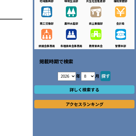
地域振興部
環境生活部
共生社会推進部
福祉保健部
商工労働部
農林水産部
県土整備部
会計局
県議会事務局
各種委員会事務局
教育委員会
警察本部
掲載時期で検索
年
月
詳しく検索する
アクセスランキング