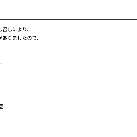
し召しにより、
がありましたので、
～
園
）