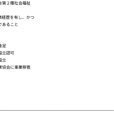
は第２種社会福祉
業経歴を有し、かつ
であること
発足
設立認可
設立
業協会に事業移管