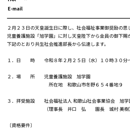
E-mail
２月２３日の天皇誕生日に際し、社会福祉事業御奨励の思
児童養護施設「旭学園」に対し天皇陛下から金員の御下賜
下記のとおり共生社会推進部長から伝達します。
１．日 時 令和８年２月２５日（水）１０時３０分
２．場 所 児童養護施設 旭学園
所在地 和歌山市冬野６５４番地９
３．拝受施設 社会福祉法人 和歌山社会事業協会 旭学
（理事長 井口 弘 園長 城村 美樹
〔資格要件〕