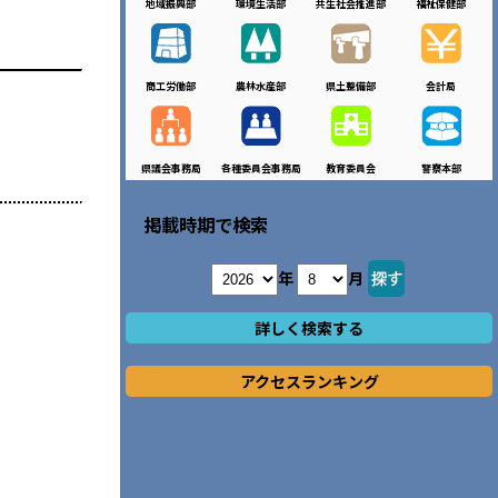
地域振興部
環境生活部
共生社会推進部
福祉保健部
商工労働部
農林水産部
県土整備部
会計局
県議会事務局
各種委員会事務局
教育委員会
警察本部
掲載時期で検索
年
月
詳しく検索する
アクセスランキング