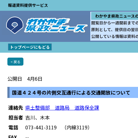
報道資料提供サービス
わかやま県政ニュース
閲覧日から一週間前まで
原則として、提供日の翌
公開している情報は資料
トップページにもどる
< 戻る
公開日 4月6日
国道４２４号の片側交互通行による交通開放について
連絡先
県土整備部 道路局 道路保全課
担当者
吉川、木本
電話
073-441-3119 （内線3119）
FAX
--