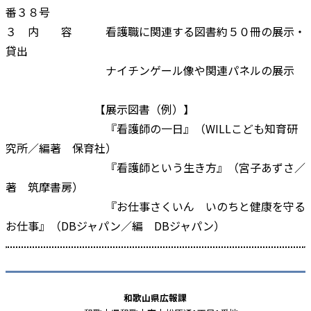
番３８号
３ 内 容 看護職に関連する図書約５０冊の展示・
貸出
ナイチンゲール像や関連パネルの展示
【展示図書（例）】
『看護師の一日』（WILLこども知育研
究所／編著 保育社）
『看護師という生き方』（宮子あずさ／
著 筑摩書房）
『お仕事さくいん いのちと健康を守る
お仕事』（DBジャパン／編 DBジャパン）
和歌山県広報課