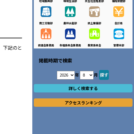
地域振興部
環境生活部
共生社会推進部
福祉保健部
商工労働部
農林水産部
県土整備部
会計局
県議会事務局
各種委員会事務局
教育委員会
警察本部
、下記のと
掲載時期で検索
年
月
詳しく検索する
アクセスランキング