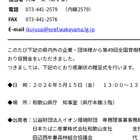
電話
073-441-2579 （内線2579）
FAX
073-441-2576
E-mail
ikujusai@pref.wakayama.lg.jp
このたび下記の県内外の企業・団体様から第49回全国育
おり協賛金をいただきました。
つきましては、下記のとおり感謝状の贈呈式を行います。
◆日 時：２０２６年５月１５日（金） １３:００～１３
◆場 所：和歌山県庁 知事室（県庁本館３階）
◆出席者：公益財団法人イオン環境財団 専務理事兼事務
日本たばこ産業株式会社和歌山支社 支社長
田辺西牟婁森林組合協議会 代 表 