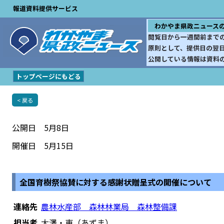
報道資料提供サービス
わかやま県政ニュース
閲覧日から一週間前まで
原則として、提供日の翌
公開している情報は資料
トップページにもどる
< 戻る
公開日 5月8日
開催日 5月15日
全国育樹祭協賛に対する感謝状贈呈式の開催について
連絡先
農林水産部 森林林業局 森林整備課
担当者
大澤・東（あずま）