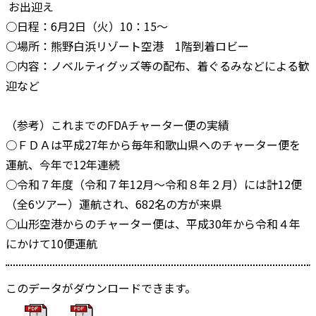
お出迎え
○日程：6月2日（火）10：15～
○場所：熊野白浜リゾート空港 1階到着ロビー
○内容：ノベルティグッズ等の配布、着ぐるみなどによる歓
迎など
（参考）これまでのFDAチャーター便の実績
○ＦＤＡは平成27年から毎年和歌山県へのチャーター便を
運航、今年で12年連続
○令和７年度（令和７年12月～令和８年２月）には計12便
（全6ツアー）運航され、682名の方が来県
○山形空港からのチャーター便は、平成30年から令和４年
にかけて10便運航
このデータがダウンロードできます。