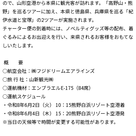
ので、山形空港から本県に観光客が訪れます。「高野山・熊
野」を巡るツアーに加え、本県と徳島県、兵庫県を巡る「紀
伊水道と宝塚」の2ツアーが実施されます。
チャーター便の到着時には、ノベルティグッズ等の配布、着
ぐるみによるお出迎えを行い、来県されるお客様をおもてな
しいたします。
概 要
○航空会社：㈱フジドリームエアラインズ
○旅 行 社：山新観光㈱
○運航機材：エンブラエルE-175（84席）
○運航スケジュール
・令和8年6月2日（火） 10：15熊野白浜リゾート空港着
・令和8年6月4日（木） 15：20熊野白浜リゾート空港発
※当日の天候等で時間が変更する可能性があります。