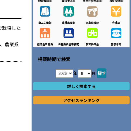
地域振興部
環境生活部
共生社会推進部
福祉保健部
商工労働部
農林水産部
県土整備部
会計局
で栽培した
に、農業系
県議会事務局
各種委員会事務局
教育委員会
警察本部
掲載時期で検索
年
月
詳しく検索する
アクセスランキング