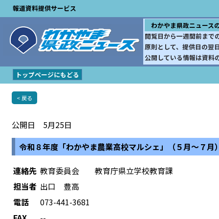
報道資料提供サービス
わかやま県政ニュース
閲覧日から一週間前まで
原則として、提供日の翌
公開している情報は資料
トップページにもどる
< 戻る
公開日 5月25日
令和８年度「わかやま農業高校マルシェ」（５月～７月
連絡先
教育委員会 教育庁県立学校教育課
担当者
出口 豊高
電話
073-441-3681
FAX
--