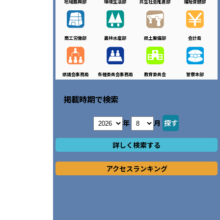
地域振興部
環境生活部
共生社会推進部
福祉保健部
商工労働部
農林水産部
県土整備部
会計局
県議会事務局
各種委員会事務局
教育委員会
警察本部
掲載時期で検索
年
月
詳しく検索する
アクセスランキング