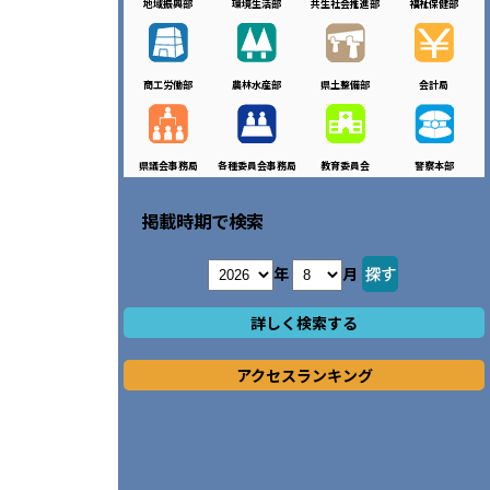
地域振興部
環境生活部
共生社会推進部
福祉保健部
商工労働部
農林水産部
県土整備部
会計局
県議会事務局
各種委員会事務局
教育委員会
警察本部
掲載時期で検索
年
月
詳しく検索する
アクセスランキング