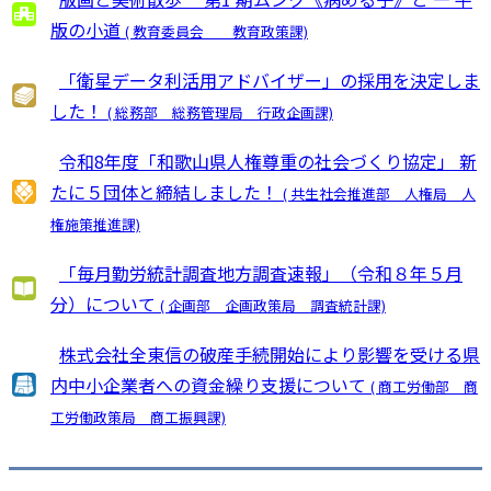
版の小道
( 教育委員会 教育政策課)
「衛星データ利活用アドバイザー」の採用を決定しま
した！
( 総務部 総務管理局 行政企画課)
令和8年度「和歌山県人権尊重の社会づくり協定」 新
たに５団体と締結しました！
( 共生社会推進部 人権局 人
権施策推進課)
「毎月勤労統計調査地方調査速報」（令和８年５月
分）について
( 企画部 企画政策局 調査統計課)
株式会社全東信の破産手続開始により影響を受ける県
内中小企業者への資金繰り支援について
( 商工労働部 商
工労働政策局 商工振興課)