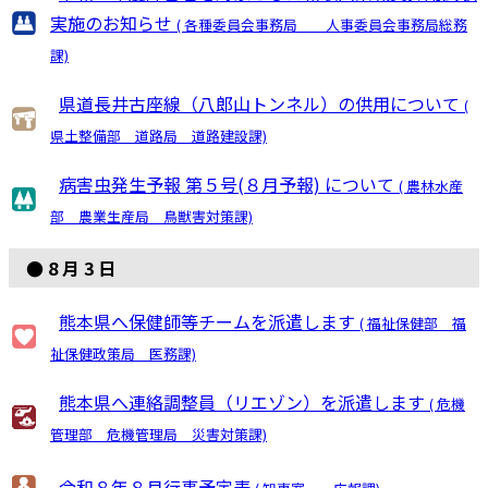
実施のお知らせ
( 各種委員会事務局 人事委員会事務局総務
課)
県道長井古座線（八郎山トンネル）の供用について
(
県土整備部 道路局 道路建設課)
病害虫発生予報 第５号(８月予報) について
( 農林水産
部 農業生産局 鳥獣害対策課)
● 8 月 3 日
熊本県へ保健師等チームを派遣します
( 福祉保健部 福
祉保健政策局 医務課)
熊本県へ連絡調整員（リエゾン）を派遣します
( 危機
管理部 危機管理局 災害対策課)
令和８年８月行事予定表