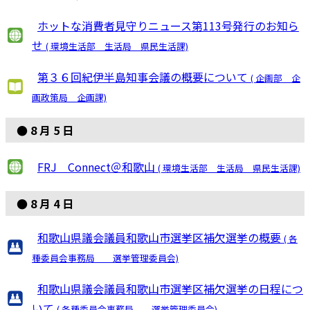
ホットな消費者見守りニュース第113号発行のお知ら
せ
( 環境生活部 生活局 県民生活課)
第３６回紀伊半島知事会議の概要について
( 企画部 企
画政策局 企画課)
● 8 月 5 日
FRJ Connect＠和歌山
( 環境生活部 生活局 県民生活課)
● 8 月 4 日
和歌山県議会議員和歌山市選挙区補欠選挙の概要
( 各
種委員会事務局 選挙管理委員会)
和歌山県議会議員和歌山市選挙区補欠選挙の日程につ
いて
( 各種委員会事務局 選挙管理委員会)