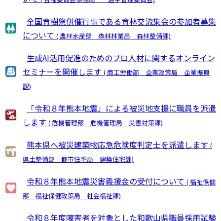
全国育樹祭併催行事である育林交流集会の参加者募集
について
( 農林水産部 森林林業局 森林整備課)
生成AI活用促進のためのプロ人材に関するオンライン
セミナーを開催します
( 商工労働部 企業政策局 企業振興
課)
「令和８年熊本地震」による被災地支援に職員を派遣
します
( 危機管理部 危機管理局 災害対策課)
熊本県へ被災建築物応急危険度判定士を派遣します
(
県土整備部 都市住宅局 建築住宅課)
令和８年熊本地震災害義援金の受付について
( 福祉保健
部 福祉保健政策局 社会福祉課)
令和８年度障害者を対象とした和歌山県職員採用試験