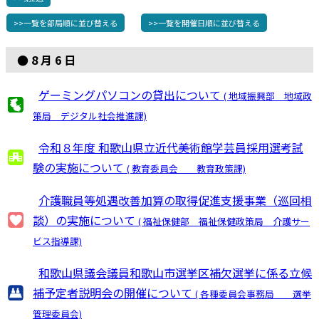
>>一覧を部局順に並び替える
>>一覧を開催日順に並び替える
● 8 月 6 日
ゲーミングパソコンの貸出について
( 地域振興部 地域政
策局 デジタル社会推進課)
令和８年度 和歌山県立近代美術館学芸員採用選考試
験の実施について
( 教育委員会 教育政策課)
介護職員等処遇改善加算の取得促進支援事業（巡回相
談）の実施について
( 福祉保健部 福祉保健政策局 介護サー
ビス指導課)
和歌山県議会議員和歌山市選挙区補欠選挙に係る立候
補予定者説明会の開催について
( 各種委員会事務局 選挙
管理委員会)