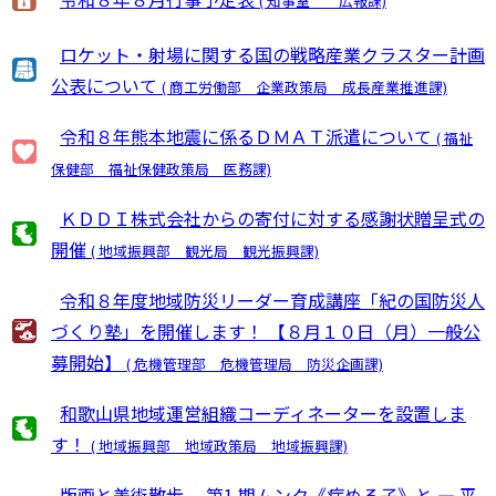
( 知事室 広報課)
ロケット・射場に関する国の戦略産業クラスター計画
公表について
( 商工労働部 企業政策局 成長産業推進課)
令和８年熊本地震に係るＤＭＡＴ派遣について
( 福祉
保健部 福祉保健政策局 医務課)
ＫＤＤＩ株式会社からの寄付に対する感謝状贈呈式の
開催
( 地域振興部 観光局 観光振興課)
令和８年度地域防災リーダー育成講座「紀の国防災人
づくり塾」を開催します！ 【８月１０日（月）一般公
募開始】
( 危機管理部 危機管理局 防災企画課)
和歌山県地域運営組織コーディネーターを設置しま
す！
( 地域振興部 地域政策局 地域振興課)
版画と美術散歩 第1 期ムンク《病める子》と ― 平