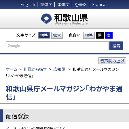
English
簡体字
繁体字
한국어
Francais
文字サイズ
色合い
標準
拡大
標準
黒
青
音声読み上げ
ホーム
>
組織から探す
>
広報課
>
和歌山県庁メールマガジン
「わかやま通信」
和歌山県庁メールマガジン「わかやま通
信」
配信登録
メールマガジンの配信登録は
こちら