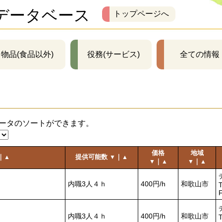
データベース
トップページへ
物品(食品以外)
役務(サービス)
全ての情報
ータのソートができます。
価格
地域
｜
提供可能数
｜
▲
▼
▲
｜
｜
▼
▲
▼
▲
内職3人４ｈ
400円/h
和歌山市
T
内職3人４ｈ
400円/h
和歌山市
T