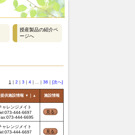
授産製品の紹介ペ
ージへ
1
｜
2
｜
3
｜
4
｜...｜
38
｜
[次へ]
提供施設情報
｜
施設情報
▼
▲
チャレンジメイト
見る
el:073-444-6697
Fax:073-444-6695
チャレンジメイト
見る
el:073-444-6697