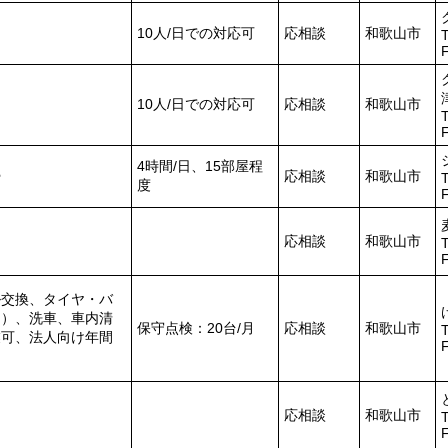
10人/日での対応可
応相談
和歌山市
T
10人/日での対応可
応相談
和歌山市
T
4時間/日、15部屋程
掃
応相談
和歌山市
T
度
応相談
和歌山市
T
ル交換、タイヤ・バ
ス）、洗車、車内清
保守点検：20台/月
応相談
和歌山市
T
業可、法人向け年間
応相談
和歌山市
T