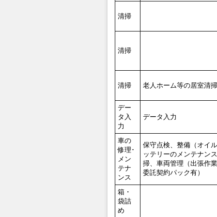
清掃
清掃
清掃
老人ホーム等の居室清
デー
タ入
データ入力
力
車の
保守点検、整備（オイ
修理･
ッテリーのメンテナン
メン
掃、車両管理（出張作
テナ
委託契約パック有）
ンス
箱・
袋詰
め