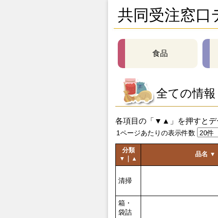
共同受注窓口
食品
全ての情報
各項目の「▼▲」を押すとデ
1ページあたりの表示件数
分類
品名
▼
｜
▼
▲
清掃
箱・
袋詰