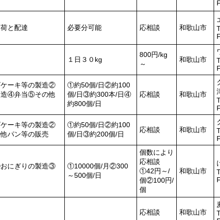
出荷と配達
必要分可能
応相談
和歌山市
T
800円/kg
１日３０kg
和歌山市
T
～
ズケーキ等の製造②
①約50個/日②約100
製造④弁当⑤その他
個/日③約300本/日④
応相談
和歌山市
T
約800個/日
ズケーキ等の製造②
①約50個/日②約100
応相談
和歌山市
T
の他パン等の販売
個/日③約200個/日
個数により
応相談
②おにぎりの製造③
①10000個/月②300
①42円～/
和歌山市
T
～500個/日
個②100円/
個
応相談
和歌山市
T