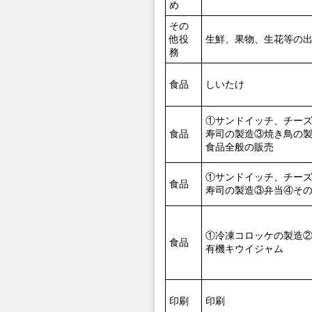
め
その
他役
生鮮、果物、生花等の
務
食品
しいたけ
①サンドイッチ、チー
食品
寿司の製造③焼き鳥の
食品全般の販売
①サンドイッチ、チー
食品
寿司の製造③弁当④そ
①冷凍コロッケの製造
食品
有機キウイジャム
印刷
印刷