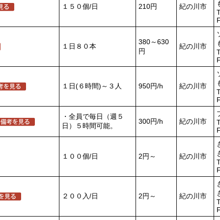
１５０個/日
210円
紀の川市
T
380～630
１日８０本
紀の川市
円
T
１日(６時間)～３人
950円/h
紀の川市
T
・全員で毎日（週５
300円/h
紀の川市
T
日）５時間可能。
１００個/日
2円～
紀の川市
T
２００入/日
2円～
紀の川市
T