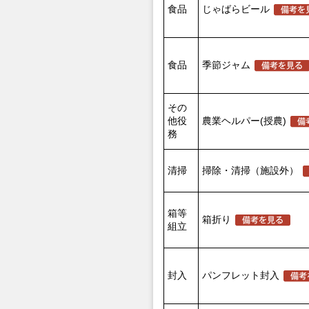
食品
じゃばらビール
食品
季節ジャム
その
他役
農業ヘルパー(授農)
務
清掃
掃除・清掃（施設外）
箱等
箱折り
組立
封入
パンフレット封入