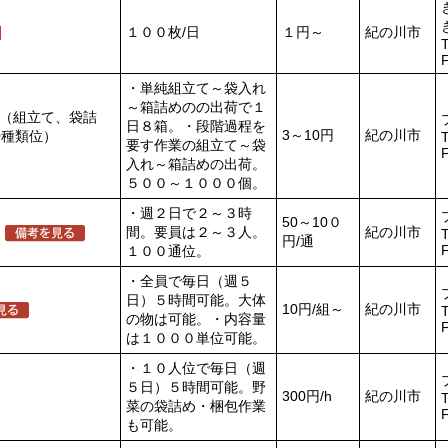
１００枚/日
１円～
紀の川市
T
・単純組立て～袋入れ
～箱詰めのの出荷で１
（組立て、袋詰
日８箱。・段階過程を
3～10円
紀の川市
0種類位）
T
要す作業の組立て～袋
入れ～箱詰めの出荷。
５００～１０００個。
・週２日で２～３時
50～10０
間。要員は２～３人。
紀の川市
T
円/通
１００通位。
・全員で毎日（週５
日）５時間可能。大体
10円/組～
紀の川市
T
の物は可能。・内容量
は１０００単位可能。
・１０人位で毎日（週
５日）５時間可能。野
300円/h
紀の川市
T
菜の袋詰め・梱包作業
も可能。