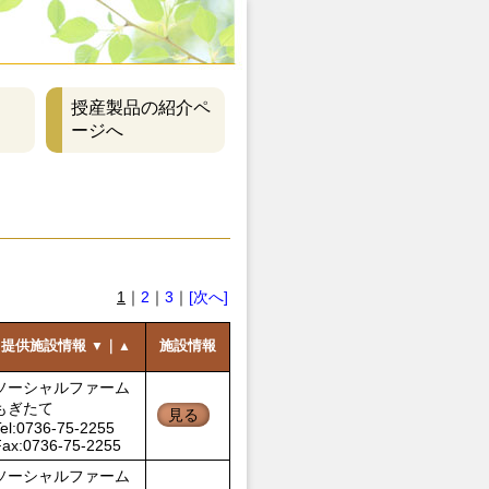
授産製品の紹介ペ
ージへ
1
｜
2
｜
3
｜
[次へ]
提供施設情報
｜
施設情報
▼
▲
ソーシャルファーム
もぎたて
見る
el:0736-75-2255
Fax:0736-75-2255
ソーシャルファーム