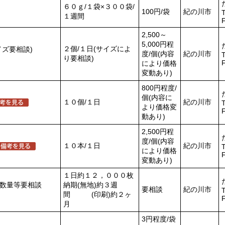
６０ｇ/１袋×３００袋/
100円/袋
紀の川市
T
１週間
2,500～
5,000円程
２個/１日(サイズによ
イズ要相談)
度/個(内容
紀の川市
T
り要相談)
により価格
変動あり)
800円程度/
個(内容に
１０個/１日
紀の川市
T
より価格変
動あり)
2,500円程
度/個(内容
１０本/１日
紀の川市
T
により価格
変動あり)
１日約１２，０００枚
数量等要相談
納期(無地)約３週
要相談
紀の川市
T
間 (印刷)約２ヶ
月
3円程度/袋