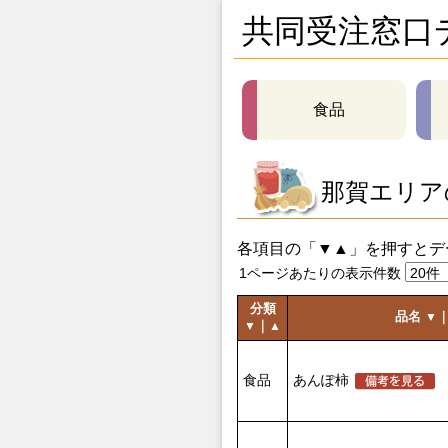
共同受注窓口
食品
那賀エリア
各項目の「▼▲」を押すとデ
1ページあたりの表示件数
分類
品名
▼
｜
▼
▲
食品
あんぽ柿