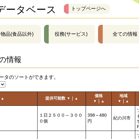
データベース
トップページへ
物品(食品以外)
役務(サービス)
全ての情報
の情報
ータのソートができます。
価格
地域
｜
提供可能数
｜
▲
▼
▲
｜
｜
▼
▲
▼
▲
１日２５００～３００
398～480
紀の川市
０個
円
T