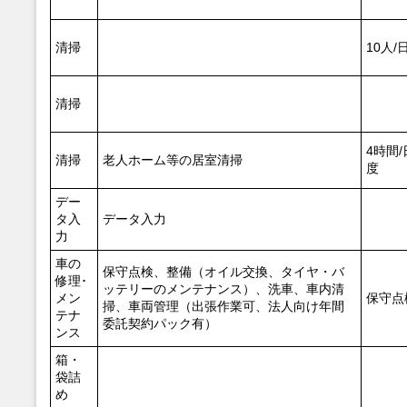
清掃
10人
清掃
4時間
清掃
老人ホーム等の居室清掃
度
デー
タ入
データ入力
力
車の
保守点検、整備（オイル交換、タイヤ・バ
修理･
ッテリーのメンテナンス）、洗車、車内清
メン
保守点
掃、車両管理（出張作業可、法人向け年間
テナ
委託契約パック有）
ンス
箱・
袋詰
め