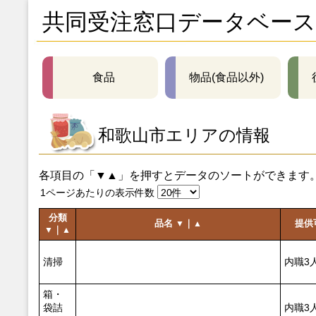
共同受注窓口データベース
食品
物品(食品以外)
和歌山市エリアの情報
各項目の「▼▲」を押すとデータのソートができます
1ページあたりの表示件数
分類
品名
｜
提供
▼
▲
｜
▼
▲
清掃
内職3
箱・
袋詰
内職3