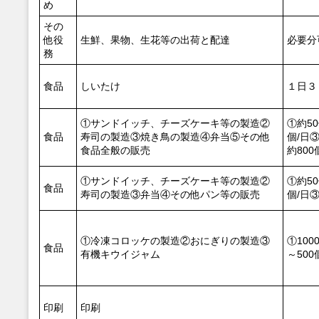
め
その
他役
生鮮、果物、生花等の出荷と配達
必要分
務
食品
しいたけ
１日３
①サンドイッチ、チーズケーキ等の製造②
①約50
食品
寿司の製造③焼き鳥の製造④弁当⑤その他
個/日③
食品全般の販売
約800
①サンドイッチ、チーズケーキ等の製造②
①約50
食品
寿司の製造③弁当④その他パン等の販売
個/日③
①冷凍コロッケの製造②おにぎりの製造③
①100
食品
有機キウイジャム
～500
印刷
印刷