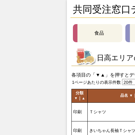
共同受注窓口
食品
日高エリア
各項目の「▼▲」を押すとデ
1ページあたりの表示件数
分類
品名
▼
｜
▼
▲
印刷
Ｔシャツ
印刷
きいちゃん長袖Ｔシャ