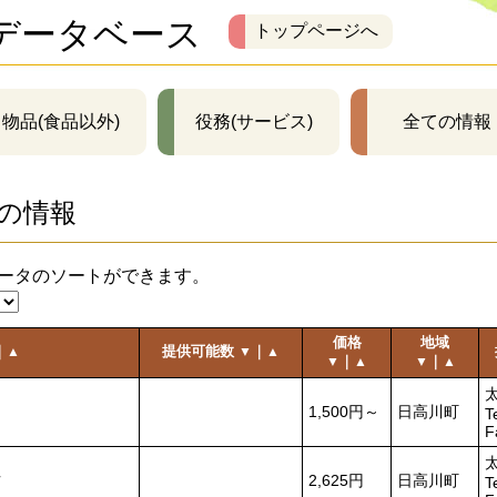
データベース
トップページへ
物品(食品以外)
役務(サービス)
全ての情報
の情報
ータのソートができます。
価格
地域
｜
提供可能数
｜
▲
▼
▲
｜
｜
▼
▲
▼
▲
1,500円～
日高川町
T
F
ツ
2,625円
日高川町
T