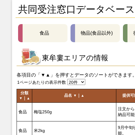
共同受注窓口データベース
食品
物品(食品以外)
東牟婁エリアの情報
各項目の「▼▲」を押すとデータのソートができます
1ページあたりの表示件数
分類
品名
｜
提供可
▼
▲
｜
▼
▲
注文から
食品
梅塩250g
納品可能
9月中旬
食品
米2kg
能。