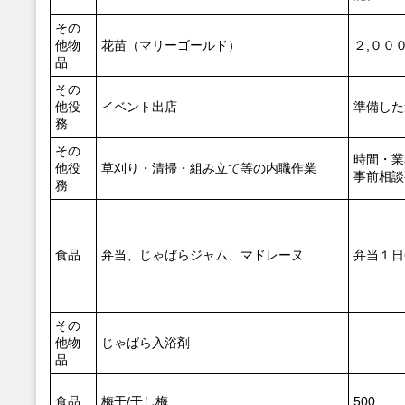
その
他物
花苗（マリーゴールド）
２,００
品
その
他役
イベント出店
準備した
務
その
時間・業
他役
草刈り・清掃・組み立て等の内職作業
事前相談
務
食品
弁当、じゃばらジャム、マドレーヌ
弁当１日
その
他物
じゃばら入浴剤
品
食品
梅干/干し梅
500