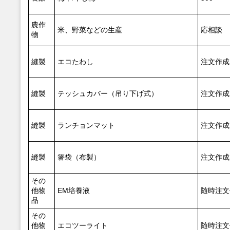
農作
米、野菜などの生産
応相談
物
縫製
エコたわし
注文作成
縫製
テッシュカバー（吊り下げ式）
注文作成
縫製
ランチョンマット
注文作成
縫製
箸袋（布製）
注文作成
その
他物
EM培養液
随時注文
品
その
他物
エコツーライト
随時注文