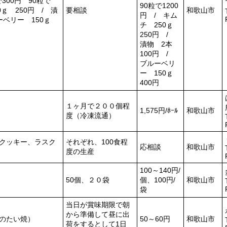
300円 90粒で
90粒で1200
0ｇ 250円 / 漬
要相談
和歌山市
円 / キム
ルーベリー 150ｇ
チ 250ｇ
250円 /
漬物 2本
100円 /
ブルーベリ
ー 150ｇ
400円
１ヶ月で２００個程
1,575円/ﾎｰﾙ
和歌山市
度（冷凍流通）
クッキー、ラスク
それぞれ、100食程
応相談
和歌山市
度の生産
100～140円/
50個、２０袋
個、100円/
和歌山市
袋
当日が賞味期限で朝
から準備して昼に出
のたい焼）
50～60円
和歌山市
荷をするとして1日