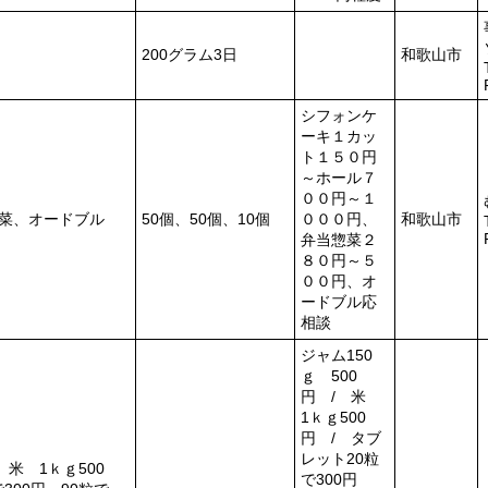
200グラム3日
和歌山市
シフォンケ
ーキ１カッ
ト１５０円
～ホール７
００円～１
菜、オードブル
50個、50個、10個
０００円、
和歌山市
弁当惣菜２
８０円～５
００円、オ
ードブル応
相談
ジャム150
ｇ 500
円 / 米
1ｋｇ500
円 / タブ
レット20粒
 米 1ｋｇ500
で300円