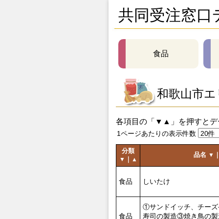
共同受注窓口
食品
和歌山市エ
各項目の「▼▲」を押すとデ
1ページあたりの表示件数
分類
品名
▼
｜
▼
▲
食品
しいたけ
①サンドイッチ、チーズ
食品
寿司の製造③焼き鳥の製