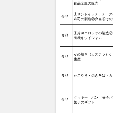
食品全般の販売
①サンドイッチ、チーズ
食品
寿司の製造③弁当④その
①冷凍コロッケの製造②
食品
有機キウイジャム
かめ焼き（カステラ）ケ
食品
生産
食品
たこやき・焼きそば・カ
クッキー パン（菓子パ
食品
菓子のギフト