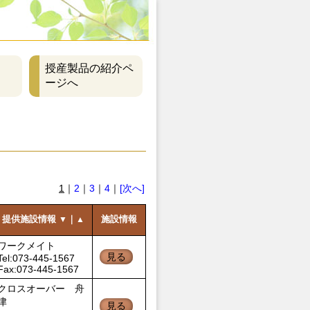
授産製品の紹介ペ
ージへ
1
｜
2
｜
3
｜
4
｜
[次へ]
提供施設情報
｜
施設情報
▼
▲
ワークメイト
見る
Tel:073-445-1567
Fax:073-445-1567
クロスオーバー 舟
津
見る