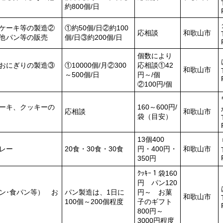
約800個/日
ケーキ等の製造②
①約50個/日②約100
応相談
和歌山市
他パン等の販売
個/日③約200個/日
個数により
おにぎりの製造③
①10000個/月②300
応相談①42
和歌山市
～500個/日
円～/個
②100円/個
ーキ、クッキーの
160～600円/
応相談
和歌山市
袋（目安）
13個400
レー
20食・30食・30食
円・400円・
和歌山市
350円
ｸｯｷｰ１袋160
円 パン120
ン･食パン等） お
パン製造は、1日に
円～ お菓
和歌山市
100個～200個程度
子のギフト
800円～
3000円程度