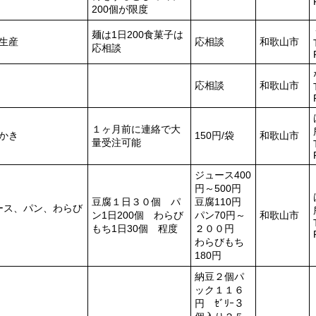
200個が限度
麺は1日200食菓子は
生産
応相談
和歌山市
応相談
応相談
和歌山市
１ヶ月前に連絡で大
おかき
150円/袋
和歌山市
量受注可能
ジュース400
円～500円
豆腐１日３０個 パ
豆腐110円
ース、パン、わらび
ン1日200個 わらび
パン70円～
和歌山市
もち1日30個 程度
２００円
わらびもち
180円
納豆２個パ
ック１１６
円 ｾﾞﾘｰ３