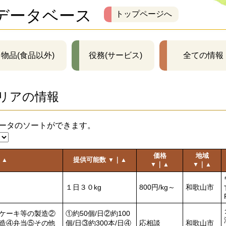
データベース
トップページへ
物品(食品以外)
役務(サービス)
全ての情報
リアの情報
ータのソートができます。
価格
地域
｜
提供可能数
｜
▲
▼
▲
｜
｜
▼
▲
▼
▲
１日３０kg
800円/kg～
和歌山市
ケーキ等の製造②
①約50個/日②約100
造④弁当⑤その他
個/日③約300本/日④
応相談
和歌山市