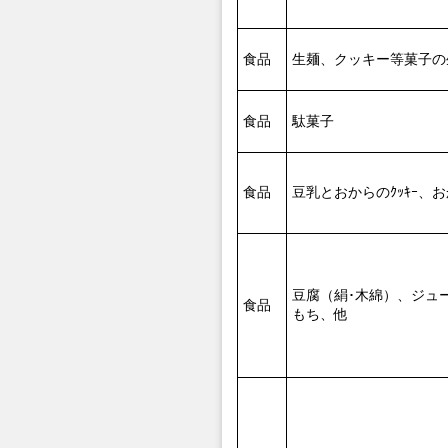
食品
生麺、クッキー等菓子の
食品
駄菓子
食品
豆乳とおからのｸｯｷｰ、
豆腐（絹･木綿）、ジュ
食品
もち、他