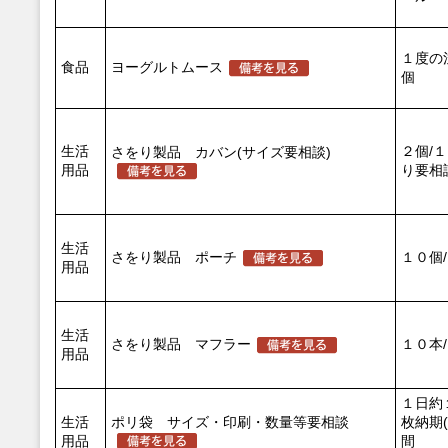
１度の
食品
ヨーグルトムース
個
生活
２個/
さをり製品 カバン(サイズ要相談)
用品
り要相
生活
さをり製品 ポーチ
１０個
用品
生活
さをり製品 マフラー
１０本
用品
１日約
生活
ポリ袋 サイズ・印刷・数量等要相談
枚納期
用品
間 (