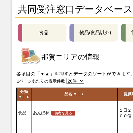
共同受注窓口データベース
食品
物品(食品以外)
那賀エリアの情報
各項目の「▼▲」を押すとデータのソートができます
1ページあたりの表示件数
分類
品名
｜
提供
▼
▲
｜
▼
▲
１日２
食品
あんぽ柿
００個