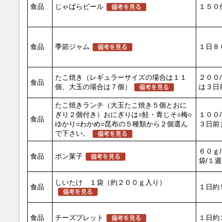
食品
じゃばらビール
１５０
食品
季節ジャム
１日８
たこ焼き（レギュラーサイズの場合は１１
２００
食品
個、大玉の場合は７個）
は３日
たこ焼きランチ（大玉たこ焼き５個とおに
ぎり２個付き）おにぎりは○鮭・青じそ○梅○
１００
食品
ゆかり○わかめ○昆布の５種類から２個選ん
３日前
で下さい。
６０ｇ
食品
ポン菓子
袋/１
しいたけ １袋（約２００ｇ入り）
食品
１日約
食品
チーズブレット
１日約