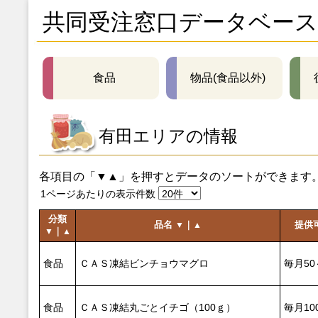
共同受注窓口データベース
食品
物品(食品以外)
有田エリアの情報
各項目の「▼▲」を押すとデータのソートができます
1ページあたりの表示件数
分類
品名
｜
提供
▼
▲
｜
▼
▲
食品
ＣＡＳ凍結ビンチョウマグロ
毎月50
食品
ＣＡＳ凍結丸ごとイチゴ（100ｇ）
毎月10