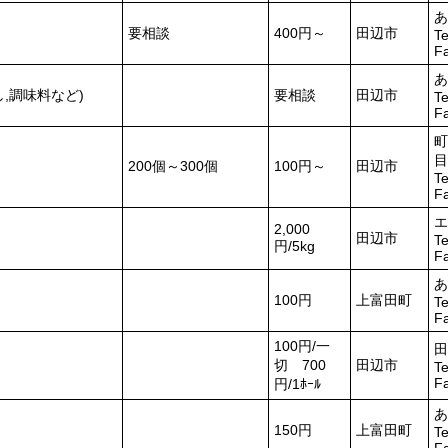
あ
要相談
400円～
田辺市
Te
F
あ
,調味料など)
要相談
田辺市
Te
F
町
目
200個～300個
100円～
田辺市
Te
F
エ
2,000
田辺市
Te
円/5kg
F
あ
100円
上富田町
Te
F
100円/一
田
切 700
田辺市
Te
F
円/1ﾎｰﾙ
あ
150円
上富田町
Te