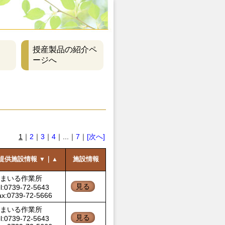
授産製品の紹介ペ
ージへ
1
｜
2
｜
3
｜
4
｜...｜
7
｜
[次へ]
提供施設情報
｜
施設情報
▼
▲
まいる作業所
見る
l:0739-72-5643
ax:0739-72-5666
まいる作業所
見る
l:0739-72-5643