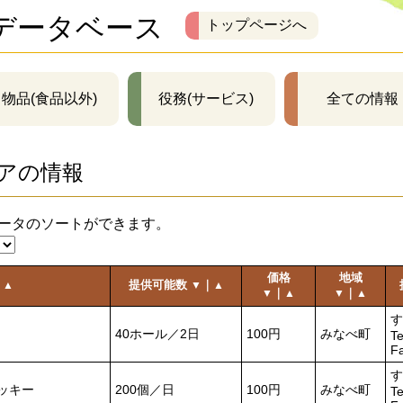
データベース
トップページへ
物品(食品以外)
役務(サービス)
全ての情報
アの情報
ータのソートができます。
価格
地域
｜
提供可能数
｜
▲
▼
▲
｜
｜
▼
▲
▼
▲
す
40ホール／2日
100円
みなべ町
Te
F
す
ッキー
200個／日
100円
みなべ町
Te