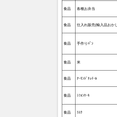
食品
各種お弁当
食品
仕入れ販売(輸入品おかし
食品
手作りﾊﾟﾝ
食品
米
食品
ｱｰﾓﾝﾄﾞﾁｭｲｰﾙ
食品
ｼﾌｫﾝｹｰｷ
食品
ﾗｽｸ