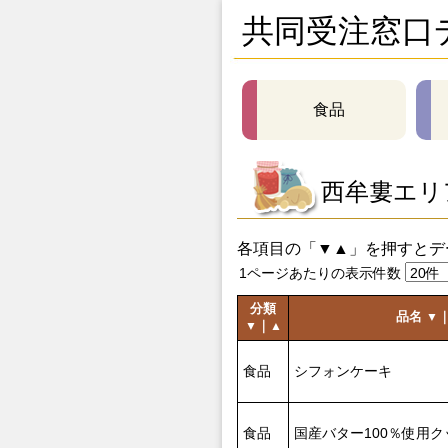
共同受注窓口
食品
西牟婁エリ
各項目の「▼▲」を押すとデ
1ページあたりの表示件数
分類
品名
▼
｜
▼
▲
食品
シフォンケーキ
食品
国産バター100％使用ク