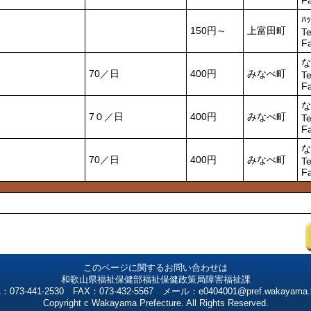
F
ﾊ
150円～
上富田町
Te
F
な
70／日
400円
みなべ町
Te
F
な
7０／日
400円
みなべ町
Te
F
な
70／日
400円
みなべ町
Te
F
このページに関するお問い合わせは
和歌山県福祉保健部福祉保健政策局障害福祉課
：073-441-2530 FAX：073-432-5567 メール：e0404001@pref.wakayama.l
Copyright c Wakayama Prefecture. All Rights Reserved.