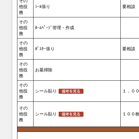
その
他役
ｼｰﾙ張り
要相談
務
その
他役
ﾎｰﾑﾍﾟｰｼﾞ管理・作成
務
その
他役
ﾎﾟｽﾀｰ張り
要相談
務
その
他役
お墓掃除
務
その
他役
シール貼り
１，００
務
その
他役
シール貼り
１００枚
務