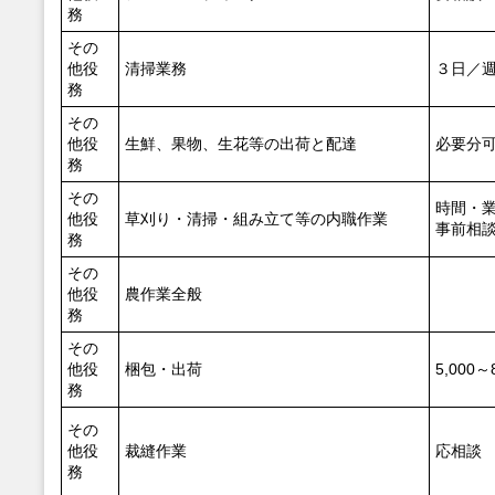
務
その
他役
清掃業務
３日／
務
その
他役
生鮮、果物、生花等の出荷と配達
必要分
務
その
時間・
他役
草刈り・清掃・組み立て等の内職作業
事前相
務
その
他役
農作業全般
務
その
他役
梱包・出荷
5,000～
務
その
他役
裁縫作業
応相談
務