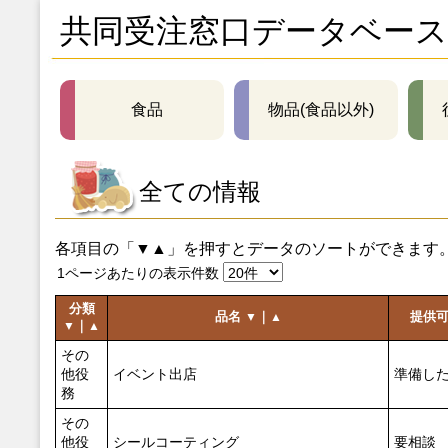
共同受注窓口データベース
食品
物品(食品以外)
全ての情報
各項目の「▼▲」を押すとデータのソートができます
1ページあたりの表示件数
分類
品名
｜
提供
▼
▲
｜
▼
▲
その
他役
イベント出店
準備し
務
その
他役
シールコーティング
要相談