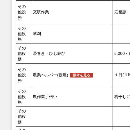
その
他役
充填作業
応相談
務
その
他役
草刈
務
その
他役
帯巻き・ひも結び
5,000～
務
その
他役
農業ヘルパー(授農)
１日(６
務
その
他役
農作業手伝い
梅干し
務
その
他役
務