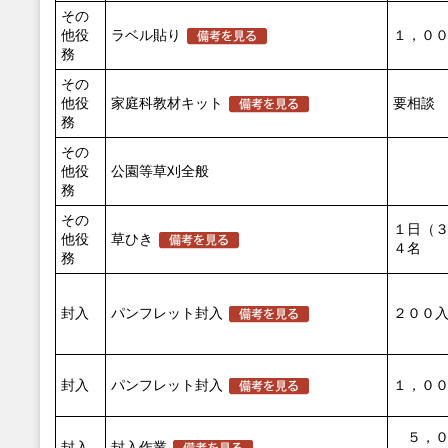
その
他役
ラベル貼り
１，００
務
その
他役
家庭科教材キット
要相談
務
その
他役
公園等草刈全般
務
その
１日（
他役
草ひき
４名
務
封入
パンフレット封入
２００入
封入
パンフレット封入
１，００
５，０
封入
封入作業