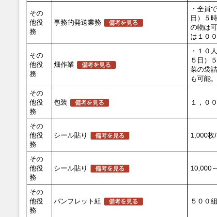
・全員
その
日）５
他役
事務的発送業務
の物は
務
は１０
・１０
その
５日）
他役
畑作業
菜の袋
務
も可能
その
他役
包装
１，００
務
その
他役
シール貼り
1,000枚
務
その
他役
シール貼り
10,00
務
その
他役
パンフレット組
５００組
務