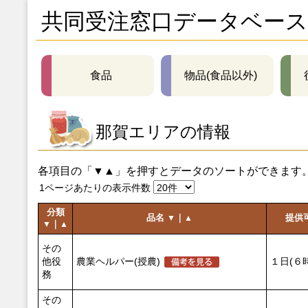
共同受注窓口データベース
食品
物品(食品以外)
那賀エリアの情報
各項目の「▼▲」を押すとデータのソートができます
1ページあたりの表示件数
分類
品名
｜
提供
▼
▲
｜
▼
▲
その
他役
農業ヘルパー(授農)
１日(６
務
その