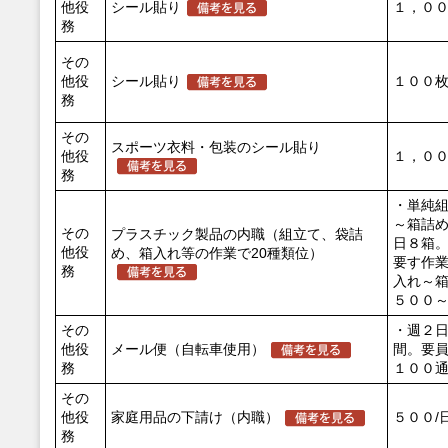
他役
シール貼り
１，００
務
その
他役
シール貼り
１００枚
務
その
スポーツ衣料・包装のシール貼り
他役
１，００
務
・単純
～箱詰
その
プラスチック製品の内職（組立て、袋詰
日８箱
他役
め、箱入れ等の作業で20種類位）
要す作
務
入れ～
５００
その
・週２
他役
メール便（自転車使用）
間。要
務
１００
その
他役
家庭用品の下請け（内職）
５００/
務