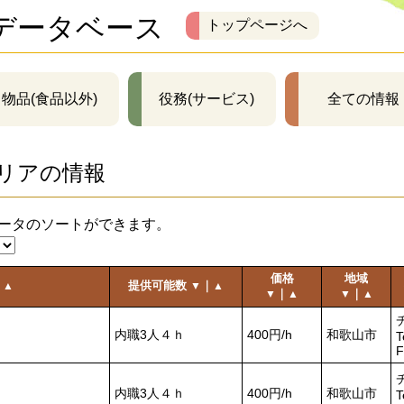
データベース
トップページへ
物品(食品以外)
役務(サービス)
全ての情報
リアの情報
ータのソートができます。
価格
地域
｜
提供可能数
｜
▲
▼
▲
｜
｜
▼
▲
▼
▲
内職3人４ｈ
400円/h
和歌山市
T
F
内職3人４ｈ
400円/h
和歌山市
T