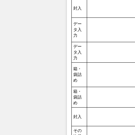
封入
デー
タ入
力
デー
タ入
力
箱・
袋詰
め
箱・
袋詰
め
封入
その