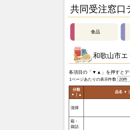
共同受注窓口
食品
和歌山市エ
各項目の「▼▲」を押すとデ
1ページあたりの表示件数
分類
品名
▼
｜
▼
▲
清掃
箱・
袋詰