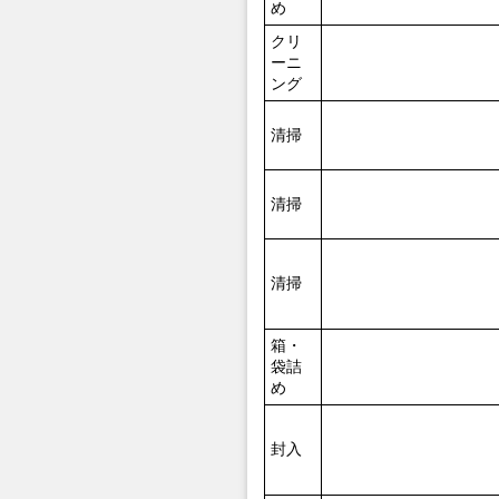
め
クリ
ーニ
ング
清掃
清掃
清掃
箱・
袋詰
め
封入