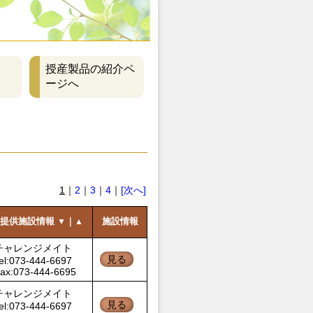
授産製品の紹介ペ
ージへ
1
｜
2
｜
3
｜
4
｜
[次へ]
提供施設情報
｜
施設情報
▼
▲
チャレンジメイト
見る
el:073-444-6697
ax:073-444-6695
チャレンジメイト
見る
el:073-444-6697