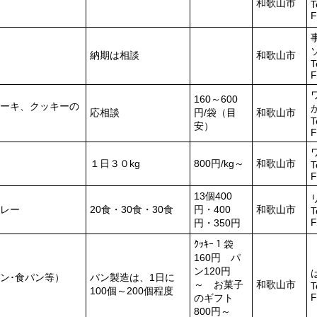
和歌山市
T
F
納期は相談
和歌山市
T
F
160～600
ーキ、クッキーの
応相談
円/袋（目
和歌山市
T
安）
F
１日３０kg
800円/kg～
和歌山市
T
F
13個400
レー
20食・30食・30食
円・400
和歌山市
T
F
円・350円
ｸｯｷｰ１袋
160円 パ
ン120円
パン･食パン等）
パン製造は、1日に
～ お菓子
和歌山市
T
100個～200個程度
F
のギフト
800円～