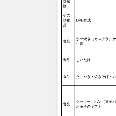
他役
務
その
他物
DVD作成
品
かめ焼き（カステラ）ケ
食品
生産
食品
しいたけ
食品
たこやき・焼きそば・カ
クッキー パン（菓子
食品
お菓子のギフト