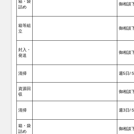
箱・袋
御相談
詰め
箱等組
御相談
立
封入・
御相談
発送
清掃
週5日/
資源回
御相談
収
清掃
週3日/
箱・袋
御相談
詰め