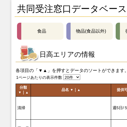
共同受注窓口データベース
食品
物品(食品以外)
日高エリアの情報
各項目の「▼▲」を押すとデータのソートができます
1ページあたりの表示件数
分類
品名
｜
提供
▼
▲
｜
▼
▲
清掃
週5日/