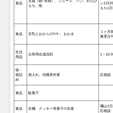
豆腐（絹･木綿）、ジュース、パン、わらび
食品
ン1日2
もち、他
もち1日
１ヶ月
食品
豆乳とおからのｸｯｷｰ、おかき
量受注
生活
台所用合成洗剤
1～10,
用品
箱・
袋詰
袋入れ、内職系作業
応相談
め
食品
駄菓子
麺は1日
食品
生麺、クッキー等菓子の生産
応相談