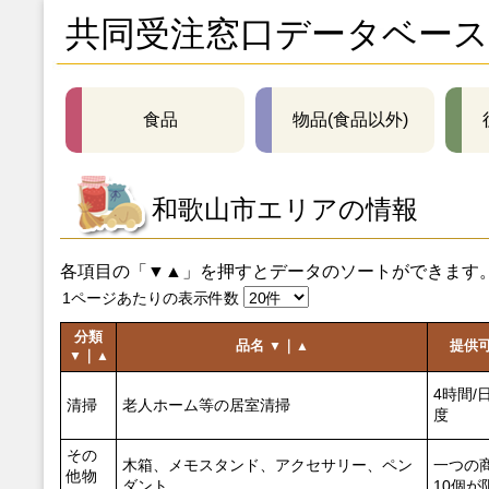
共同受注窓口データベース
食品
物品(食品以外)
和歌山市エリアの情報
各項目の「▼▲」を押すとデータのソートができます
1ページあたりの表示件数
分類
品名
｜
提供
▼
▲
｜
▼
▲
4時間/
清掃
老人ホーム等の居室清掃
度
その
木箱、メモスタンド、アクセサリー、ペン
一つの
他物
ダント
10個が