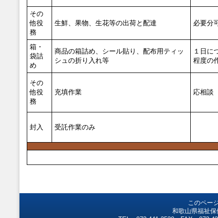
その
他役
生鮮、果物、生花等の出荷と配達
必要分
務
箱・
商品の箱詰め、シール貼り、配布用ティッ
１日につ
袋詰
シュの折り入れ等
程度の
め
その
他役
充填作業
応相談
務
封入
受託作業のみ
このペー
和歌山県福祉保