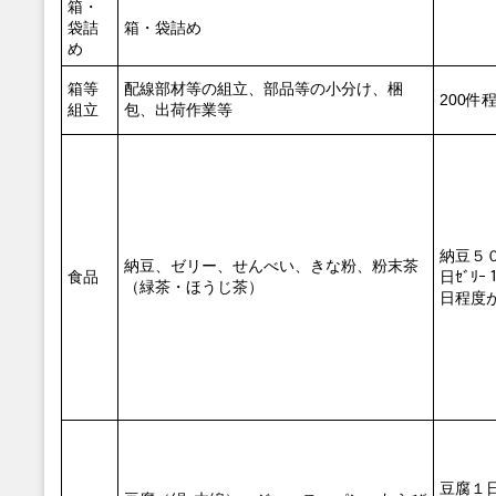
箱・
袋詰
箱・袋詰め
め
箱等
配線部材等の組立、部品等の小分け、梱
200件
組立
包、出荷作業等
納豆５
納豆、ゼリー、せんべい、きな粉、粉末茶
食品
日ｾﾞﾘ
（緑茶・ほうじ茶）
日程度
豆腐１