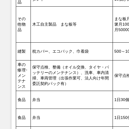
品
その
まな板月
他物
木工自主製品 まな板等
箸月10
品
月5000
縫製
枕カバー、エコバック、巾着袋
500～1
車の
保守点検、整備（オイル交換、タイヤ・バ
修理･
ッテリーのメンテナンス）、洗車、車内清
メン
保守点検
掃、車両管理（出張作業可、法人向け年間
テナ
委託契約パック有）
ンス
食品
弁当
1日30
食品
弁当
1日150