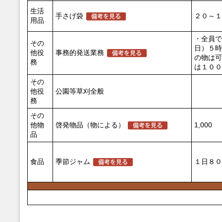
生活
手さげ袋
２０～１
用品
・全員で
その
日）５時
他役
事務的発送業務
の物は可
務
は１００
その
他役
公園等草刈全般
務
その
他物
啓発物品（物による）
1,000
品
食品
季節ジャム
１日８０