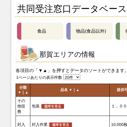
共同受注窓口データベース
食品
物品(食品以外)
那賀エリアの情報
各項目の「▼▲」を押すとデータのソートができます
1ページあたりの表示件数
分類
品名
｜
提供
▼
▲
｜
▼
▲
その
他役
包装
１，００
務
封入
封入作業
10,000