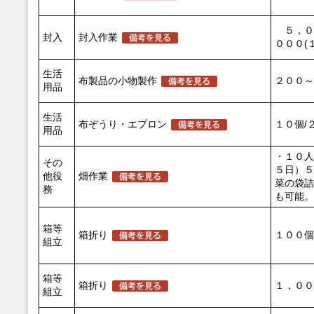
５，０
封入
封入作業
０００(
生活
布製品の小物製作
２００～
用品
生活
布ぞうり・エプロン
１０個/
用品
・１０人
その
５日）５
他役
畑作業
菜の袋詰
務
も可能。
箱等
箱折り
１００個
組立
箱等
箱折り
１，００
組立