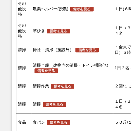
その
他役
農業ヘルパー(授農)
１日(６
務
その
１日（３
他役
草ひき
４名
務
・全員で
清掃
掃除・清掃（施設外）
日）５時
清掃全般（建物内の清掃・トイレ掃除他）
清掃
1日３名
清掃
清掃作業
２回/１
１日（３
清掃
清掃
４名
食品
食パン
５０斤/