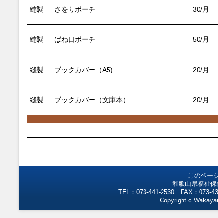
縫製
さをりポーチ
30/月
縫製
ばね口ポーチ
50/月
縫製
ブックカバー（A5)
20/月
縫製
ブックカバー（文庫本）
20/月
このペー
和歌山県福祉保
TEL：073-441-2530 FAX：073-43
Copyright c Wakayam