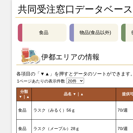
共同受注窓口データベース
食品
物品(食品以外)
伊都エリアの情報
各項目の「▼▲」を押すとデータのソートができます
1ページあたりの表示件数
分類
品名
｜
提供
▼
▲
｜
▼
▲
食品
ラスク（みるく）56ｇ
70/週
食品
ラスク（メープル）28ｇ
70/週