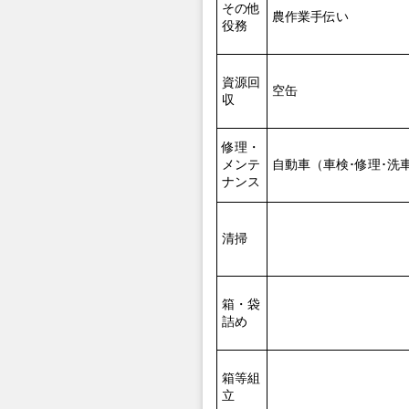
その他
農作業手伝い
役務
資源回
空缶
収
修理・
メンテ
自動車（車検･修理･洗
ナンス
清掃
箱・袋
詰め
箱等組
立