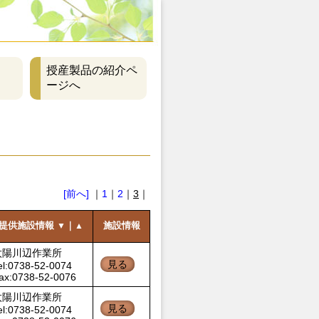
授産製品の紹介ペ
ージへ
[前へ]
｜
1
｜
2
｜
3
｜
提供施設情報
｜
施設情報
▼
▲
太陽川辺作業所
見る
el:0738-52-0074
ax:0738-52-0076
太陽川辺作業所
見る
el:0738-52-0074