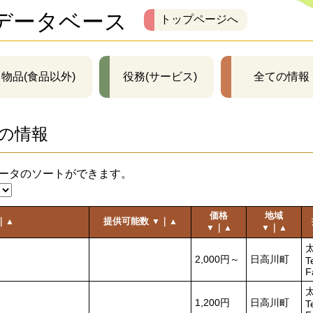
データベース
トップページへ
物品(食品以外)
役務(サービス)
全ての情報
の情報
ータのソートができます。
価格
地域
｜
提供可能数
｜
▲
▼
▲
｜
｜
▼
▲
▼
▲
2,000円～
日高川町
T
F
1,200円
日高川町
T