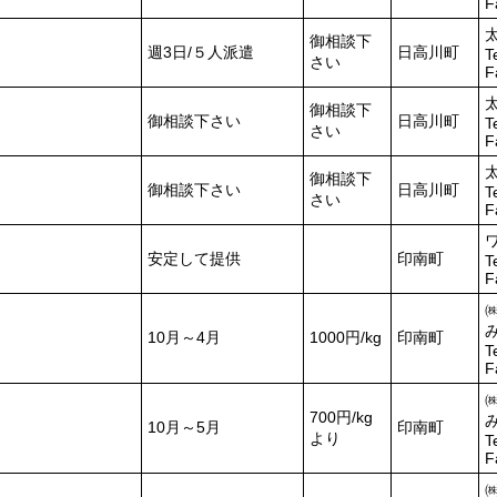
F
御相談下
週3日/５人派遣
日高川町
T
さい
F
御相談下
御相談下さい
日高川町
T
さい
F
御相談下
御相談下さい
日高川町
T
さい
F
安定して提供
印南町
T
F
10月～4月
1000円/kg
印南町
T
F
700円/kg
10月～5月
印南町
より
T
F