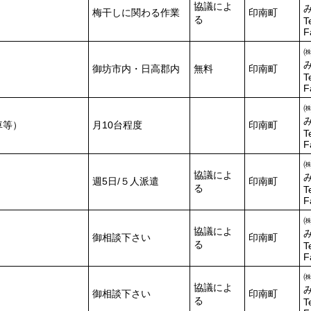
協議によ
梅干しに関わる作業
印南町
る
T
F
御坊市内・日高郡内
無料
印南町
T
F
車等）
月10台程度
印南町
T
F
協議によ
週5日/５人派遣
印南町
る
T
F
協議によ
御相談下さい
印南町
る
T
F
協議によ
御相談下さい
印南町
る
T