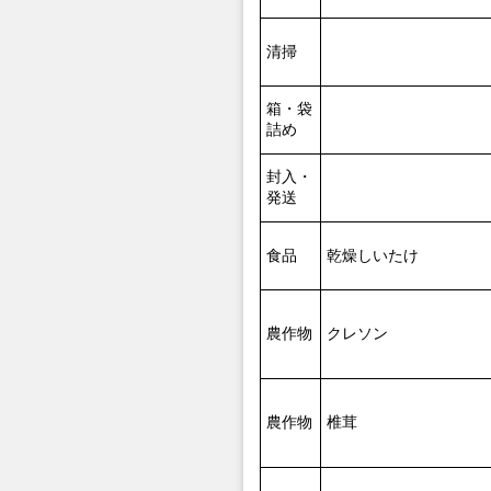
清掃
箱・袋
詰め
封入・
発送
食品
乾燥しいたけ
農作物
クレソン
農作物
椎茸