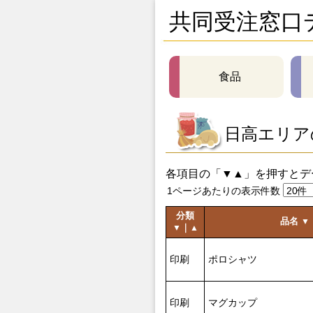
共同受注窓口
食品
日高エリア
各項目の「▼▲」を押すとデ
1ページあたりの表示件数
分類
品名
▼
｜
▼
▲
印刷
ポロシャツ
印刷
マグカップ