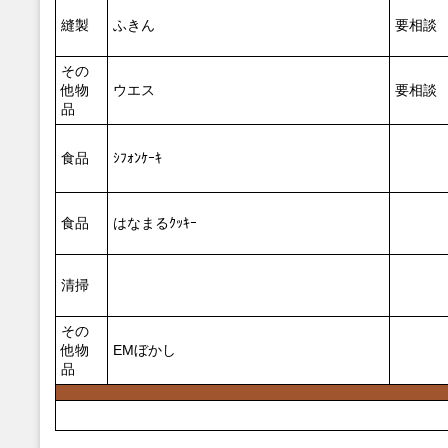
縫製
ふきん
要相談
その
他物
ウエス
要相談
品
食品
ｼﾌｫﾝｹｰｷ
食品
はなまるｸｯｷｰ
清掃
その
他物
EMぼかし
品