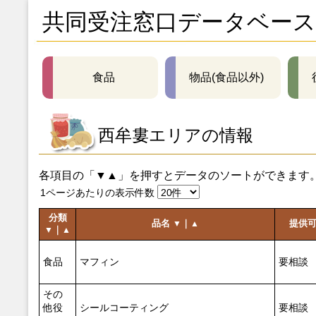
共同受注窓口データベース
食品
物品(食品以外)
西牟婁エリアの情報
各項目の「▼▲」を押すとデータのソートができます
1ページあたりの表示件数
分類
品名
｜
提供
▼
▲
｜
▼
▲
食品
マフィン
要相談
その
他役
シールコーティング
要相談