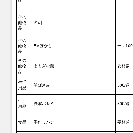
その
他物
名刺
品
その
他物
EMぼかし
一回10
品
その
他物
よもぎの葉
要相談
品
生活
竿ばさみ
500/週
用品
生活
洗濯バサミ
500/週
用品
食品
手作りパン
要相談