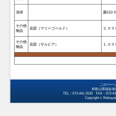
清掃
週5日/
その他
花苗（マリーゴールド）
２,００
物品
その他
花苗（サルビア）
１,００
物品
このペー
和歌山県福祉保
TEL：073-441-2530 FAX：073-43
Copyright c Wakayam