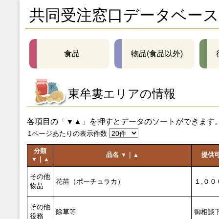
共同受注窓口データベース
食品
物品(食品以外)
東牟婁エリアの情報
各項目の「▼▲」を押すとデータのソートができます
1ページあたりの表示件数
分類
品名
｜
提供
▼
▲
｜
▼
▲
その他
花苗（ポーチュラカ）
１,００
物品
その他
除草等
御相談
役務