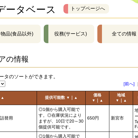
データベース
トップページへ
物品(食品以外)
役務(サービス)
全ての情報
アの情報
ータのソートができます。
[前へ]
価格
地域
｜
提供可能数
｜
▲
▼
▲
｜
｜
▼
▲
▼
▲
◎1個から購入可能で
す。◎在庫状況により
詰替用
650円
新宮市
ますが、10日で20～30
T
F
個提供可能です。
◎1個から購入可能で