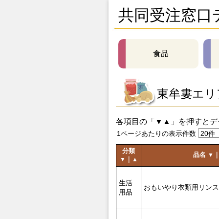
共同受注窓口
食品
東牟婁エリ
各項目の「▼▲」を押すとデ
1ページあたりの表示件数
分類
品名
▼
｜
▼
▲
生活
おもいやり衣類用リンス
用品