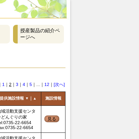
授産製品の紹介ペ
ージへ
｜
1
｜
2
｜
3
｜
4
｜
5
｜...｜
12
｜
[次へ]
提供施設情報
｜
施設情報
▼
▲
地域活動支援センタ
ーどんぐりの家
見る
el:0735-22-6654
ax:0735-22-6654
地域活動支援センタ