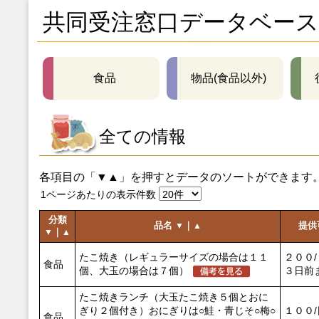
共同受注窓口データベース
食品
物品(食品以外)
全ての情報
各項目の「▼▲」を押すとデータのソートができます
1ページあたりの表示件数
分類
品名
｜
提供
▼
▲
｜
▼
▲
たこ焼き（レギュラーサイズの場合は１１
２００
食品
個、大玉の場合は７個）
３日前
たこ焼きランチ（大玉たこ焼き５個とおに
ぎり２個付き）おにぎりは○鮭・青じそ○梅○
１００
食品