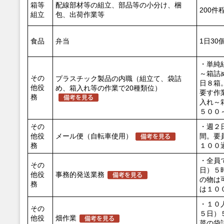
箱等
配線部材等の組立、部品等の小分け、梱
200件
組立
包、出荷作業等
食品
弁当
1日30
・単純
～箱詰
その
プラスチック製品の内職（組立て、袋詰
日８箱
他役
め、箱入れ等の作業で20種類位）
要す作
務
入れ～
５００
その
・週２
他役
メール便（自転車使用）
間。要
務
１００
・全員
その
日）５
他役
事務的発送業務
の物は
務
は１０
・１０
その
５日）
他役
畑作業
菜の袋