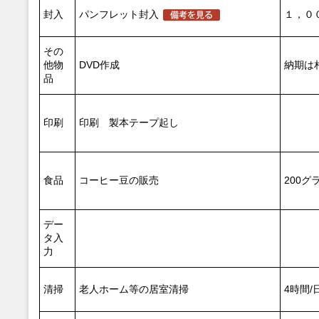
封入
パンフレット封入
１，０
その
他物
DVD作成
納期は
品
印刷
印刷 製本テープ起し
食品
コーヒー豆の販売
200グ
デー
タ入
力
清掃
老人ホーム等の居室清掃
4時間/