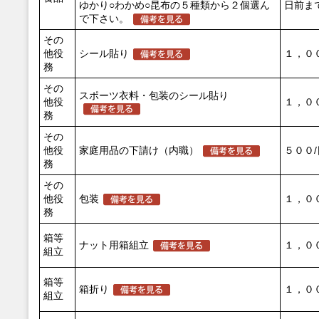
ゆかり○わかめ○昆布の５種類から２個選ん
日前ま
で下さい。
その
他役
シール貼り
１，０
務
その
スポーツ衣料・包装のシール貼り
他役
１，０
務
その
他役
家庭用品の下請け（内職）
５００/
務
その
他役
包装
１，０
務
箱等
ナット用箱組立
１，０
組立
箱等
箱折り
１，０
組立