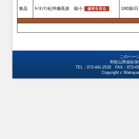
食品
ｷﾉﾈﾝﾘﾝ紀州備長炭 箱小
180袋/
このペー
和歌山県福祉保
TEL：073-441-2530 FAX：073-43
Copyright c Wakayam