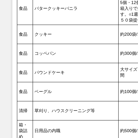
5個・12
食品
バタークッキーバニラ
箱入りで
す。○1
５０袋提
食品
クッキー
約200袋
食品
コッペパン
約300個
大サイズ 
食品
パウンドケーキ
間
食品
ベーグル
約100個
清掃
草刈り、ハウスクリーニング等
箱・
袋詰
日用品の内職
約500個
め