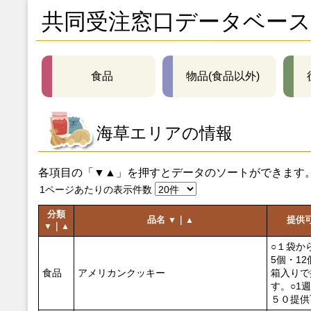
共同受注窓口データベース
食品
物品(食品以外)
海草エリアの情報
各項目の「▼▲」を押すとデータのソートができます
1ページあたりの表示件数
分類
品名
｜
提供
▼
▲
｜
▼
▲
○１袋か
5個・12
食品
アメリカンクッキー
箱入りで
す。○1
５０提供