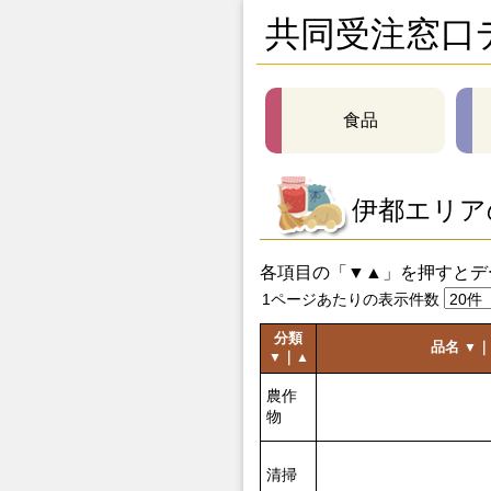
共同受注窓口
食品
伊都エリア
各項目の「▼▲」を押すとデ
1ページあたりの表示件数
分類
品名
｜
▼
｜
▼
▲
農作
物
清掃