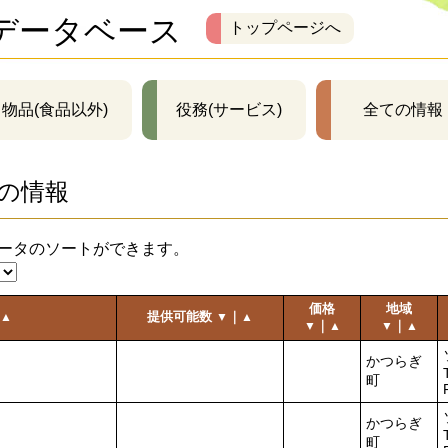
データベース
トップページへ
物品(食品以外)
役務(サービス)
全ての情報
の情報
ータのソートができます。
価格
地域
提供可能数
｜
▲
▼
▲
｜
｜
▼
▲
▼
▲
かつらぎ
町
かつらぎ
町