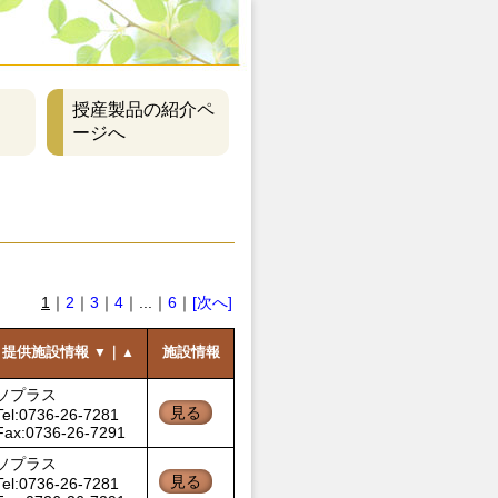
授産製品の紹介ペ
ージへ
1
｜
2
｜
3
｜
4
｜...｜
6
｜
[次へ]
提供施設情報
｜
施設情報
▼
▲
ソプラス
見る
Tel:0736-26-7281
Fax:0736-26-7291
ソプラス
見る
Tel:0736-26-7281