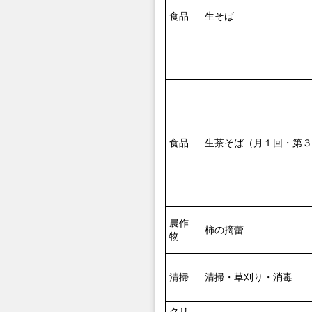
食品
生そば
食品
生茶そば（月１回・第３
農作
柿の摘蕾
物
清掃
清掃・草刈り・消毒
クリ