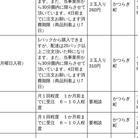
ます。また、当事業所か
２玉入り
かつらぎ
ら30分圏内に限らさせて
260円
町
頂いています。4日前ま
でに注文お願いします消
費期限（商品到着より7
日）
1パックから購入できま
すが、配達は20パック以
上ご注文頂いた時になり
ます。また、当事業所か
２玉入り
かつらぎ
月曜日入荷）
ら30分圏内に限らさせて
310円
町
頂いています。4日前ま
でに注文お願いします消
費期限（商品到着より7
日）
月１回程度 １か月前ま
かつらぎ
でに受注 ６～１０人程
要相談
町
度
月１回程度 １か月前ま
かつらぎ
でに受注 ６～１０人程
要相談
町
度