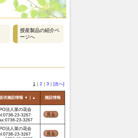
授産製品の紹介ペ
ージへ
1
｜
2
｜
3
｜
[次へ]
提供施設情報
｜
施設情報
▼
▲
NPO法人菜の花会
見る
el:0738-23-3267
ax:0738-23-3267
NPO法人菜の花会
見る
el:0738-23-3267