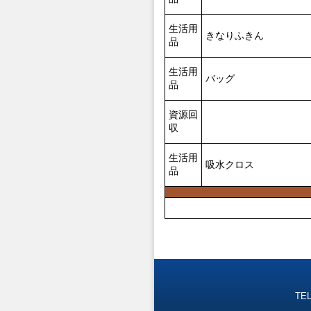
生活用
きなりふきん
品
生活用
バッグ
品
資源回
収
生活用
吸水クロス
品
TEL