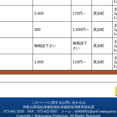
F
2,000
170円～
美浜町
T
F
300
1,000円～
美浜町
T
F
御相談下
御相談下さい
美浜町
T
さい
F
1,000
110円～
美浜町
T
F
このページに関するお問い合わせは
和歌山県福祉保健部福祉保健政策局障害福祉課
：073-441-2530 FAX：073-432-5567 メール：e0404001@pref.wakayama.l
Copyright c Wakayama Prefecture. All Rights Reserved.