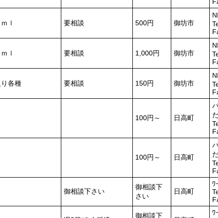
F
０ｍｌ
要相談
500円
御坊市
T
F
０ｍｌ
要相談
1,000円
御坊市
T
F
入り各種
要相談
150円
御坊市
T
F
100円～
日高町
T
F
100円～
日高町
T
F
ﾜ
御相談下
御相談下さい
日高町
T
さい
F
ﾜ
御相談下