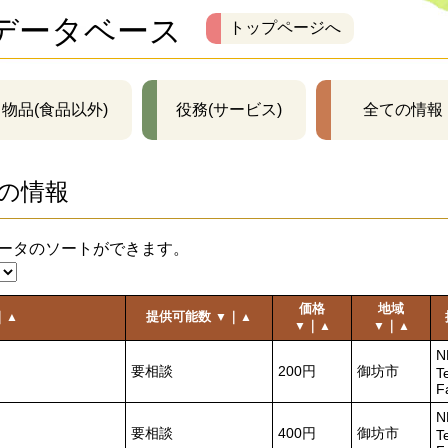
データベース
トップページへ
物品(食品以外)
役務(サービス)
全ての情報
の情報
ータのソートができます。
価格
地域
｜
提供可能数
｜
▲
▼
▲
｜
｜
▼
▲
▼
▲
要相談
200円
御坊市
T
F
要相談
400円
御坊市
T