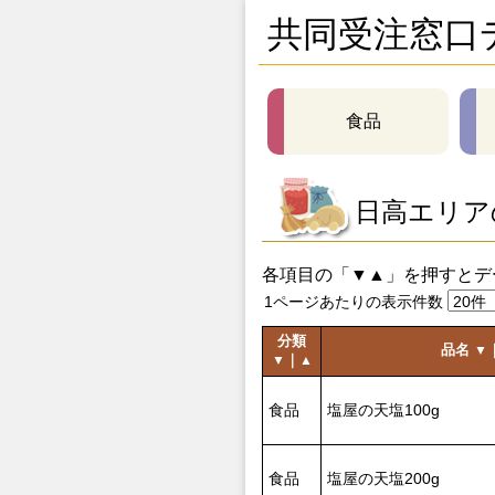
共同受注窓口
食品
日高エリア
各項目の「▼▲」を押すとデ
1ページあたりの表示件数
分類
品名
▼
｜
▼
▲
食品
塩屋の天塩100g
食品
塩屋の天塩200g