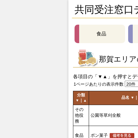
共同受注窓口
食品
那賀エリア
各項目の「▼▲」を押すとデ
1ページあたりの表示件数
分類
品名
▼
｜
▼
▲
その
他役
公園等草刈全般
務
食品
ポン菓子