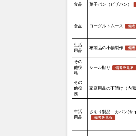
食品
菓子パン（ピザパン）
食品
ヨーグルトムース
生活
布製品の小物製作
用品
その
他役
シール貼り
務
その
他役
家庭用品の下請け（内職
務
生活
さをり製品 カバン(サ
用品