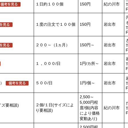
１日約１００個
150円
紀の川市
T
F
１度の注文で１００個
150円
岩出市
T
F
２００～（1ヵ月）
150円～
岩出市
T
F
１，０００/日
1円/カ所～
岩出市
T
F
）
５００/日
1円/個～
岩出市
T
F
2,500～
5,000円程
２個/１日(サイズによ
イズ要相談)
度/個(内容
紀の川市
T
り要相談)
F
により価格
変動あり)
2,500円程