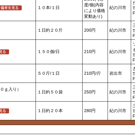
度/個(内容
１０本/１日
紀の川市
T
により価格
F
変動あり)
１日約２０斤
200円
紀の川市
T
F
１５０個/日
210円
紀の川市
T
F
５０斤/１日
210円/斤
岩出市
T
F
０ｇ入り）
１日約５０袋
250円
紀の川市
T
F
１日約２０本
280円
紀の川市
T
F