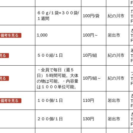
F
６０ｇ/１袋×３００袋/
100円/袋
紀の川市
T
１週間
F
1,000
100円～
岩出市
T
F
５００組/１日
10円/組
紀の川市
T
F
・全員で毎日（週５
日）５時間可能。大体
10円/組～
紀の川市
T
の物は可能。・内容量
F
は１０００単位可能。
１００個/１日
110円
岩出市
T
F
２００個/１日
130円
岩出市
T
F