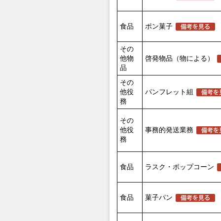
食品
ポン菓子
その
他物
啓発物品（物による）
品
その
他役
パンフレット組
務
その
他役
事務的発送業務
務
食品
ラスク・ポップコーン
食品
菓子パン