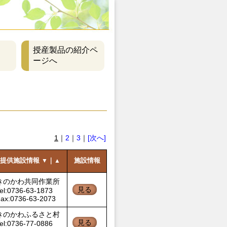
授産製品の紹介ペ
ージへ
1
｜
2
｜
3
｜
[次へ]
提供施設情報
｜
施設情報
▼
▲
きのかわ共同作業所
見る
el:0736-63-1873
ax:0736-63-2073
きのかわふるさと村
見る
el:0736-77-0886