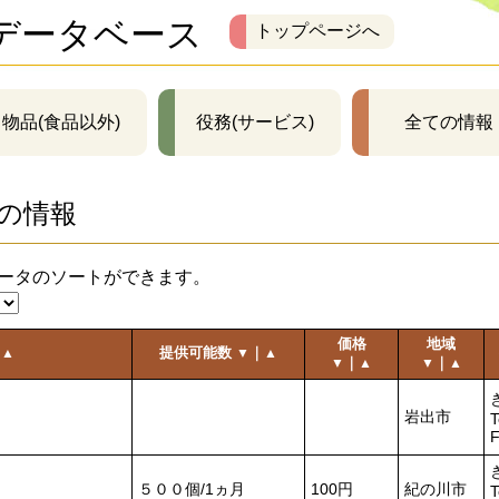
データベース
トップページへ
物品(食品以外)
役務(サービス)
全ての情報
の情報
ータのソートができます。
価格
地域
｜
提供可能数
｜
▲
▼
▲
｜
｜
▼
▲
▼
▲
岩出市
T
F
５００個/1ヵ月
100円
紀の川市
T