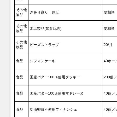
その他
さをり織り 原反
要相談
物品
その他
木工製品(知育玩具)
要相談
物品
その他
ビーズストラップ
20/月
物品
食品
シフォンケーキ
40ホー
食品
国産バター100％使用クッキー
200個
食品
国産バター100％使用マドレーヌ
40個／
食品
冷凍卵白不使用フィナンシェ
40個／