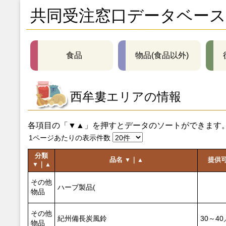
共同受注窓口データベース
食品
物品(食品以外)
西牟婁エリアの情報
各項目の「▼▲」を押すとデータのソートができます
1ページあたりの表示件数
分類
品名
｜
提供
▼
▲
｜
▼
▲
その他
ハーブ製品(
物品
その他
紀州備長炭風鈴
30～40
物品