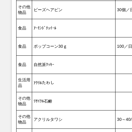
その他
ビーズヘアピン
30個／
物品
食品
ｱｰﾓﾝﾄﾞﾁｭｲｰﾙ
食品
ポップコーン30ｇ
100／
食品
自然派ｸｯｷｰ
生活用
ｱｸﾘﾙたわし
品
その他
ﾘｻｲｸﾙ石鹸
物品
その他
アクリルタワシ
30～40
物品