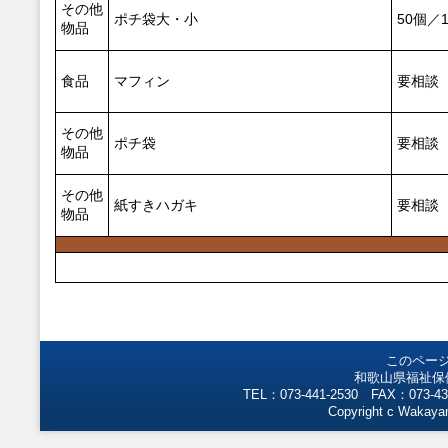
その他
ポチ袋大・小
50個／
物品
食品
マフィン
要相談
その他
ポチ袋
要相談
物品
その他
紙すきハガキ
要相談
物品
このペー
和歌山県福祉保
TEL：073-441-2530 FAX：073-43
Copyright c Wakayam