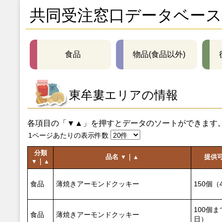
共同受注窓口データベース
食品
物品(食品以外)
東牟婁エリアの情報
各項目の「▼▲」を押すとデータのソートができます
1ページあたりの表示件数
分類
品名
｜
提供
▼
▲
｜
▼
▲
食品
薄焼きアーモンドクッキー
150個（
100個
食品
薄焼きアーモンドクッキー
日）