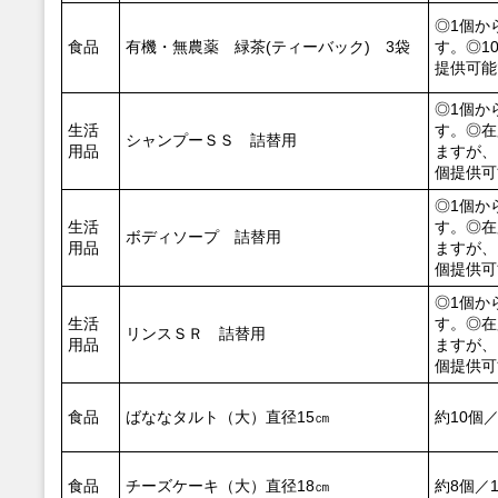
◎1個か
食品
有機・無農薬 緑茶(ティーバック) 3袋
す。◎10
提供可能
◎1個か
生活
す。◎在
シャンプーＳＳ 詰替用
用品
ますが、1
個提供可
◎1個か
生活
す。◎在
ボディソープ 詰替用
用品
ますが、1
個提供可
◎1個か
生活
す。◎在
リンスＳＲ 詰替用
用品
ますが、1
個提供可
食品
ばななタルト（大）直径15㎝
約10個
食品
チーズケーキ（大）直径18㎝
約8個