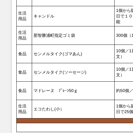
1個から
生活
キャンドル
日で１０
用品
能
生活
那智勝浦町指定ゴミ袋
300個
用品
10個／
食品
センメルタイク(ゴマあん)
文）
10個／
食品
センメルタイク(ソーセージ)
文）
食品
マドレーヌ ﾌﾟﾚｰﾝ50ｇ
約50個
生活
1個から
エコたわし(小）
用品
日で25