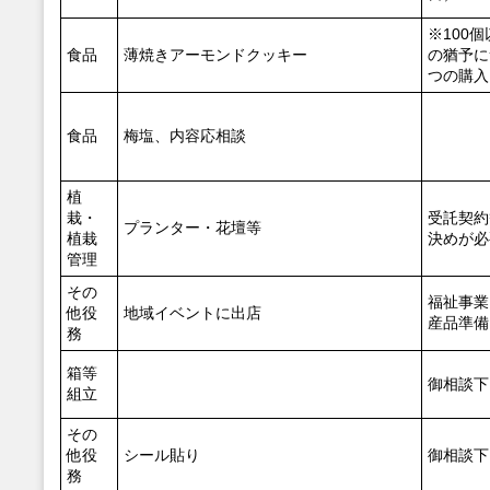
※100
食品
薄焼きアーモンドクッキー
の猶予に
つの購入
食品
梅塩、内容応相談
植
栽・
受託契約
プランター・花壇等
植栽
決めが必
管理
その
福祉事業
他役
地域イベントに出店
産品準備
務
箱等
御相談下
組立
その
他役
シール貼り
御相談下
務