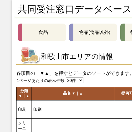
共同受注窓口データベース
食品
物品(食品以外)
和歌山市エリアの情報
各項目の「▼▲」を押すとデータのソートができます
1ページあたりの表示件数
分類
品名
｜
提供
▼
▲
｜
▼
▲
印刷
印刷
クリ
ーニ