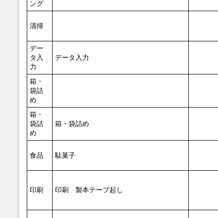
ング
清掃
デー
タ入
データ入力
力
箱・
袋詰
め
箱・
袋詰
箱・袋詰め
め
食品
駄菓子
印刷
印刷 製本テープ起し