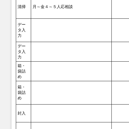
清掃
月～金４～５人応相談
デー
タ入
力
デー
タ入
力
箱・
袋詰
め
箱・
袋詰
め
封入