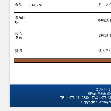
食品
コロッケ
月 ２
資源回
御相談
収
封入・
御相談
発送
清掃
週５日/
このペー
和歌山県福祉保
TEL：073-441-2530 FAX：073-43
Copyright c Wakayam