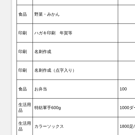
食品
野菜・みかん
印刷
ハガキ印刷 年賀等
印刷
名刺作成
印刷
名刺作成（点字入り）
食品
お弁当
100
生活用
特紡軍手600g
1000
品
生活用
カラーソックス
1800足
品