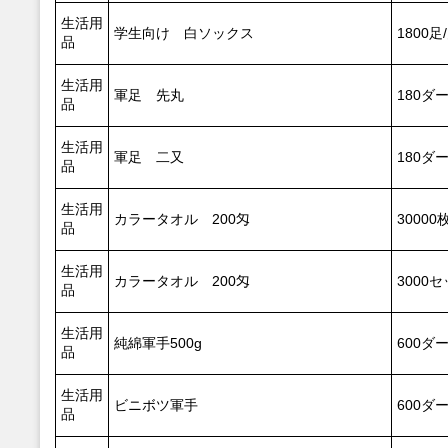
生活用
学生向け 白ソックス
1800足
品
生活用
軍足 先丸
180ダ
品
生活用
軍足 二又
180ダ
品
生活用
カラータオル 200匁
30000
品
生活用
カラータオル 200匁
3000
品
生活用
純綿軍手500g
600ダ
品
生活用
ビニボツ軍手
600ダ
品