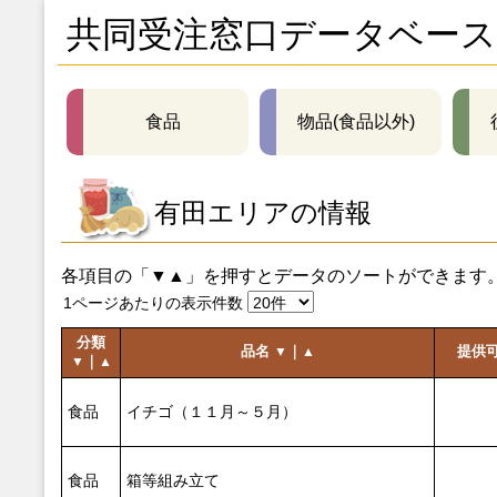
共同受注窓口データベース
食品
物品(食品以外)
有田エリアの情報
各項目の「▼▲」を押すとデータのソートができます
1ページあたりの表示件数
分類
品名
｜
提供
▼
▲
｜
▼
▲
食品
イチゴ（１１月～５月）
食品
箱等組み立て