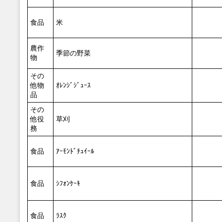
食品
米
農作
季節の野菜
物
その
他物
ｵﾚﾝｼﾞｼﾞｭｰｽ
品
その
他役
草刈
務
食品
ｱｰﾓﾝﾄﾞﾁｭｲｰﾙ
食品
ｼﾌｫﾝｹｰｷ
食品
ﾗｽｸ