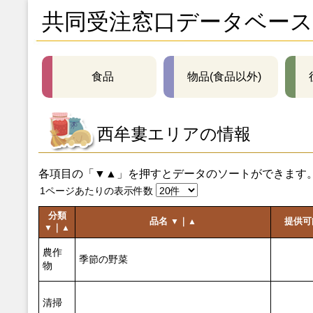
共同受注窓口データベース
食品
物品(食品以外)
西牟婁エリアの情報
各項目の「▼▲」を押すとデータのソートができます
1ページあたりの表示件数
分類
品名
｜
提供
▼
▲
｜
▼
▲
農作
季節の野菜
物
清掃