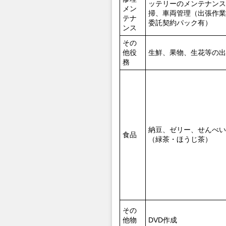
ッテリーのメンテナンス
メン
掃、車両管理（出張作業
テナ
委託契約パック有）
ンス
その
他役
生鮮、果物、生花等の出
務
納豆、ゼリー、せんべい
食品
（緑茶・ほうじ茶）
その
他物
DVD作成