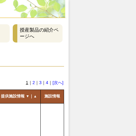
授産製品の紹介ペ
ージへ
1
｜
2
｜
3
｜
4
｜
[次へ]
提供施設情報
｜
施設情報
▼
▲