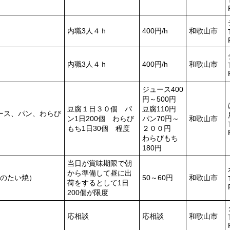
内職3人４ｈ
400円/h
和歌山市
内職3人４ｈ
400円/h
和歌山市
ジュース400
円～500円
豆腐１日３０個 パ
豆腐110円
ース、パン、わらび
ン1日200個 わらび
パン70円～
和歌山市
もち1日30個 程度
２００円
わらびもち
180円
当日が賞味期限で朝
から準備して昼に出
のたい焼）
50～60円
和歌山市
荷をするとして1日
200個が限度
応相談
応相談
和歌山市