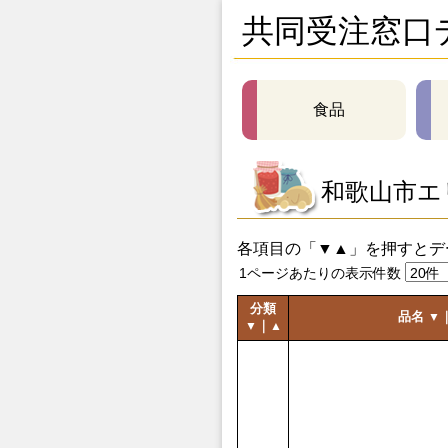
共同受注窓口
食品
和歌山市エ
各項目の「▼▲」を押すとデ
1ページあたりの表示件数
分類
品名
▼
｜
▼
▲