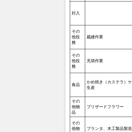
封入
その
他役
裁縫作業
務
その
他役
充填作業
務
かめ焼き（カステラ）ケ
食品
生産
その
他物
ブリザードフラワー
品
その
他物
プランタ、木工製品製造