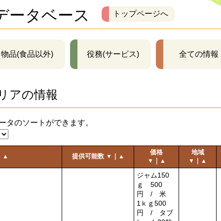
データベース
トップページへ
物品(食品以外)
役務(サービス)
全ての情報
リアの情報
ータのソートができます。
価格
地域
｜
提供可能数
｜
▲
▼
▲
｜
｜
▼
▲
▼
▲
ジャム150
ｇ 500
円 / 米
1ｋｇ500
円 / タブ