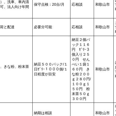
）、洗車、車内清
保守点検：20台/月
応相談
和歌山市
可、法人向け年間
荷と配達
必要分可能
応相談
和歌山市
納豆２個パ
ック１１６
円 ｾﾞﾘｰ３
個入り２５
０円 せん
納豆５００パック/１
べい１袋１
、きな粉、粉末茶
日ｾﾞﾘｰ１０００個/１
６０円 き
和歌山市
日程度が目安
な粉２００
ｇ２８０円/
１００ｇ１
５０円 粉
末茶５０ｇ
３００円
納期は相談
和歌山市