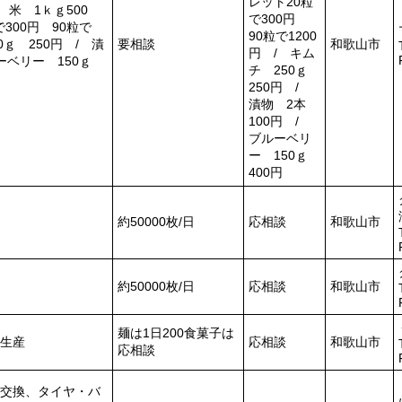
レット20粒
 米 1ｋｇ500
で300円
300円 90粒で
90粒で1200
0ｇ 250円 / 漬
要相談
和歌山市
円 / キム
ルーベリー 150ｇ
チ 250ｇ
250円 /
漬物 2本
100円 /
ブルーベリ
ー 150ｇ
400円
約50000枚/日
応相談
和歌山市
約50000枚/日
応相談
和歌山市
麺は1日200食菓子は
生産
応相談
和歌山市
応相談
交換、タイヤ・バ