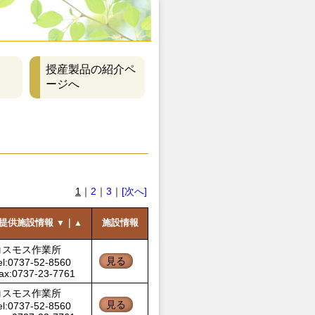
授産製品の紹介ペ
ージへ
1
｜
2
｜
3
｜
[次へ]
提供施設情報
｜
施設情報
▼
▲
コスモス作業所
見る
el:0737-52-8560
ax:0737-23-7761
コスモス作業所
見る
el:0737-52-8560