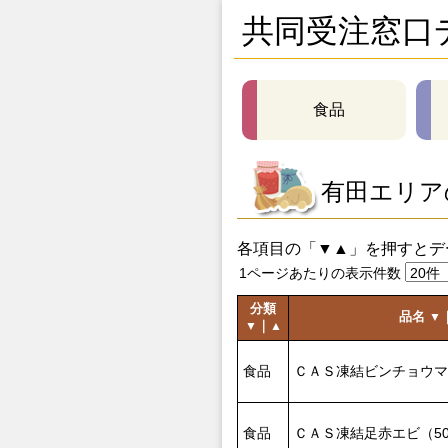
共同受注窓口
食品
有田エリア
各項目の「▼▲」を押すとデ
1ページあたりの表示件数
分類
品名
▼
｜
▼
▲
食品
ＣＡＳ凍結ビンチョウマ
食品
ＣＡＳ凍結足赤エビ（50