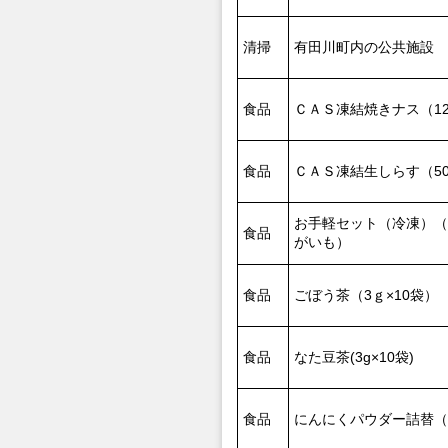
清掃
有田川町内の公共施設
食品
ＣＡＳ凍結焼きナス（12
食品
ＣＡＳ凍結生しらす（5
お手軽セット（冷凍）（
食品
がいも）
食品
ごぼう茶（3ｇ×10袋）
食品
なた豆茶(3g×10袋)
食品
にんにくパウダー詰替（