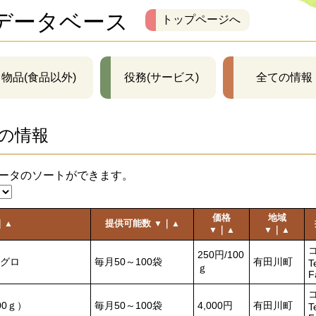
データベース
トップページへ
物品(食品以外)
役務(サービス)
全ての情報
の情報
ータのソートができます。
価格
地域
｜
提供可能数
｜
▲
▼
▲
｜
｜
▼
▲
▼
▲
250円/100
グロ
毎月50～100袋
有田川町
T
ｇ
F
0ｇ）
毎月50～100袋
4,000円
有田川町
T